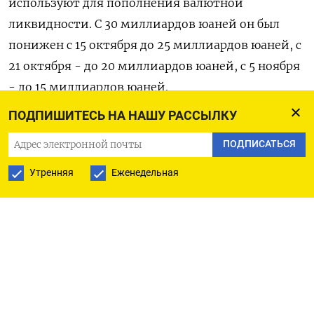
используют для пополнения валютной
ликвидности. С 30 миллиардов юаней он был
понижен с 15 октября до 25 миллиардов юаней, с
21 октября - до 20 миллиардов юаней, с 5 ноября
- до 15 миллиардов юаней.
ПОДПИШИТЕСЬ НА НАШУ РАССЫЛКУ
Глава ЦБР Эльвира Набиуллина заявляла в конце
ПОДПИСАТЬСЯ
октября, что ситуация с юаневой ликвидностью
в банках нормализовалась.
Утренняя
Еженедельная
По данным ЦБР, задолженность банков по
свопам перед регуляторам на утро понедельника
11 ноября оценивалась в 20,3 миллиона юаней, а
до этого неделю была нулевой.
ЦБ проводит политику девалютизации