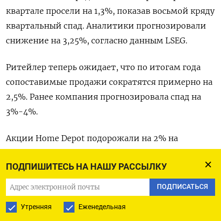
квартале просели на 1,3%, показав восьмой кряду
квартальный спад. Аналитики прогнозировали
снижение на 3,25%, согласно данным LSEG.
Ритейлер теперь ожидает, что по итогам года
сопоставимые продажи сократятся примерно на
2,5%. Ранее компания прогнозировала спад на
3%-4%.
Акции Home Depot подорожали на 2% на
внебиржевых торгах. С начала года бумаги
ПОДПИШИТЕСЬ НА НАШУ РАССЫЛКУ
прибавили в стоимости уже 18%.
ПОДПИСАТЬСЯ
Оригинал сообщения на английском языке
Утренняя
Еженедельная
доступен по коду: