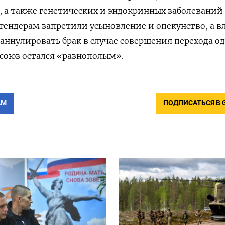
 а также генетических и эндокринных заболеваний
сгендерам запретили усыновление и опекунство, а в
ннулировать брак в случае совершения перехода о
и союз остался «разнополым».
АМ
ПОДПИСАТЬСЯ В 