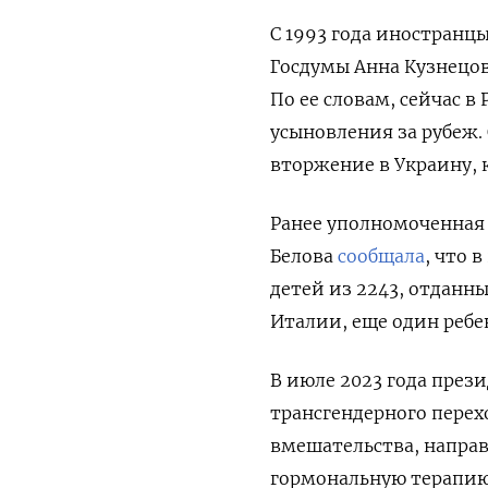
С 1993 года иностранцы
Госдумы Анна Кузнецо
По ее словам, сейчас в
усыновления за рубеж.
вторжение в Украину, 
Ранее уполномоченная 
Белова
сообщала
, что 
детей из
2243, отданн
Италии, еще один реб
В июле 2023 года
прези
трансгендерного перех
вмешательства, направ
гормональную терапи