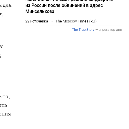
я для
т,
ус
д
 то,
ать
сения