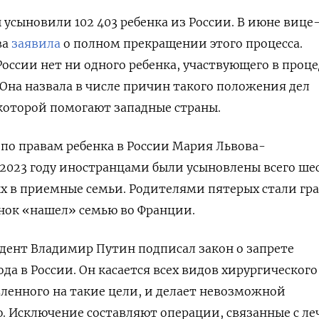
 усыновили 102 403 ребенка из России.
В июне вице
ва
заявила
о полном прекращении этого процесса.
 России нет ни одного ребенка, участвующего в проц
 Она назвала в числе причин такого положения дел
которой помогают западные страны.
по правам ребенка в России Мария Львова-
в 2023 году иностранцами были усыновлены всего ше
ых в приемные семьи. Родителями пятерых стали гр
енок «нашел» семью во Франции.
дент Владимир Путин подписал
закон о запрете
ода в России
.
Он касается всех видов хирургического
ленного на такие цели, и делает невозможной
ю. Исключение
составляют операции, связанные с л