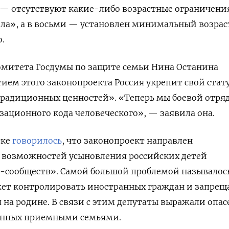
— отсутствуют какие-либо возрастные ограничени
ла», а в восьми — установлен минимальный возрас
о.
комитета Госдумы по защите семьи Нина Останина
тием этого законопроекта
Россия укрепит свой стат
традиционных ценностей». «Теперь мы боевой отря
ационного кода человеческого», — заявила она.
ске
говорилось
, что законопроект направлен
 возможностей усыновления российских детей
-сообществ». Самой большой проблемой называлось
жет контролировать иностранных граждан и запрещ
я на родине. В связи с этим депутаты выражали опа
езенных приемными семьями.