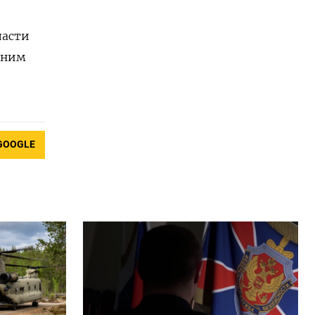
ласти
дним
GOOGLE