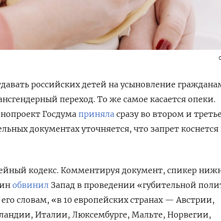
давать российских детей на усыновление гражданам
ансгендерный переход. То же самое касается опеки.
нопроект Госдума
приняла
сразу во втором и треть
льных документах уточняется, что запрет коснется 
мейный кодекс. Комментируя документ, спикер ниж
дин
обвинил
Запад в проведении «губительной пол
его словам, «в 10 европейских странах — Австрии,
ландии, Италии, Люксембурге, Мальте, Норвегии,