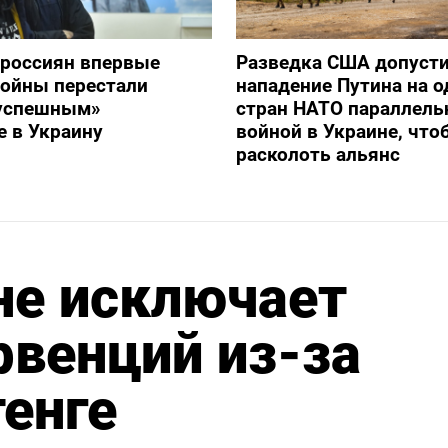
 россиян впервые
Разведка США допуст
войны перестали
нападение Путина на о
«успешным»
стран НАТО параллель
 в Украину
войной в Украине, что
расколоть альянс
не исключает
венций из-за
тенге