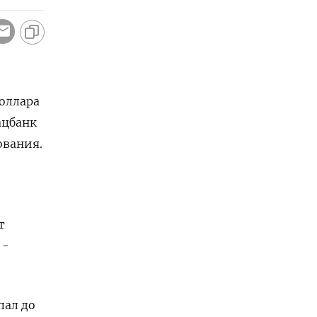
доллара
ацбанк
ования.
т
 -
пал до