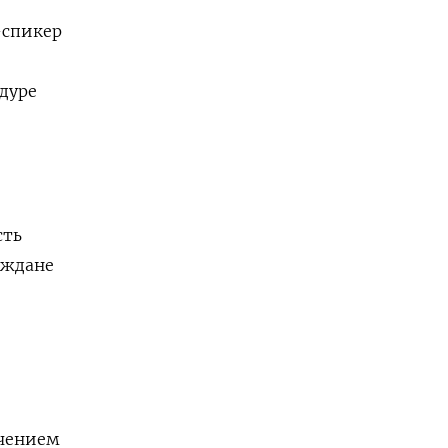
-спикер
едуре
сть
аждане
ечением