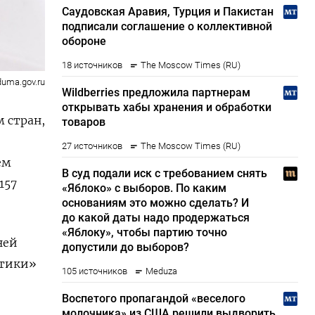
duma.gov.ru
 стран,
ем
157
ней
итики»