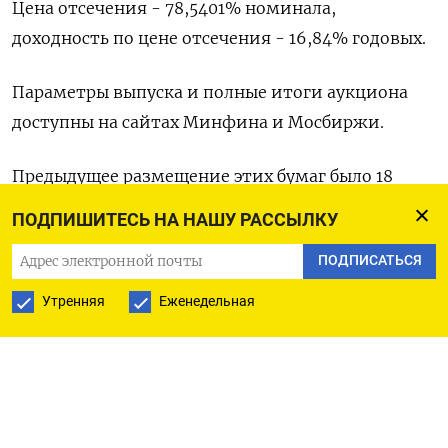
Цена отсечения - 78,5401% номинала,
доходность по цене отсечения - 16,84% годовых.
Параметры выпуска и полные итоги аукциона
доступны на сайтах Минфина и Мосбиржи.
Предыдущее размещение этих бумаг было 18
сентября на 11,1 миллиарда рублей по номиналу
ПОДПИШИТЕСЬ НА НАШУ РАССЫЛКУ
под 16,37% годовых при спросе 47,7 миллиарда. В
ПОДПИСАТЬСЯ
тот день состоялось и допразмещение этих бумаг
на 490 миллионов рублей по номиналу также
Утренняя
Еженедельная
под 16,37% годовых.
(Московское бюро)