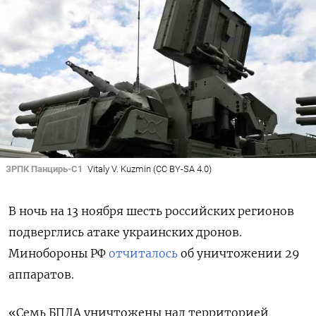
ЗРПК Панцирь-С1
Vitaly V. Kuzmin (CC BY-SA 4.0)
В ночь на 13 ноября шесть российских регионов
подверглись атаке украинских дронов.
Минобороны РФ
отчиталось
об уничтожении 29
аппаратов.
«Семь БПЛА уничтожены над территорией