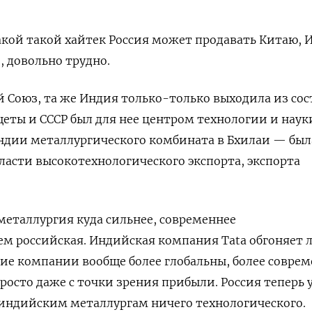
какой такой хайтек Россия может продавать Китаю, 
 довольно трудно.
ий Союз, та же Индия только-только выходила из со
ты и СССР был для нее центром технологии и науки
ндии металлургического комбината в Бхилаи — был
бласти высокотехнологического экспорта, экспорта
металлургия куда сильнее, современнее
ем российская. Индийская компания Tata обгоняет
ие компании вообще более глобальны, более совре
осто даже с точки зрения прибыли. Россия теперь 
индийским металлургам ничего технологического.