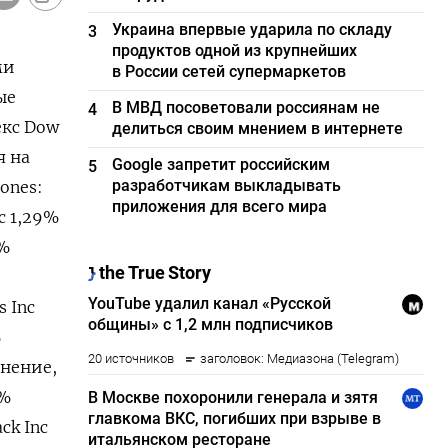
Украина впервые ударила по складу
3
продуктов одной из крупнейших
ми
в России сетей супермаркетов
ые
В МВД посоветовали россиянам не
4
екс Dow
делиться своим мнением в интернете
я на
Google запретит российским
5
разработчикам выкладывать
Jones:
приложения для всего мира
c 1,29%
2%
s Inc
%
енение,
6%
ck Inc