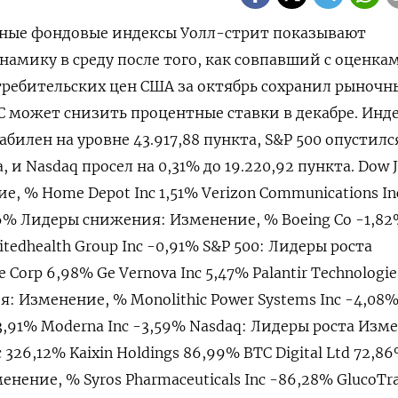
овные фондовые индексы Уолл-стрит показывают
амику в среду после того, как совпавший с оценка
ребительских цен США за октябрь сохранил рыночн
С может снизить процентные ставки в декабре. Инд
табилен на уровне 43.917,88 пункта, S&P 500 опустилс
а, и Nasdaq просел на 0,31% до 19.220,92 пункта. Dow 
, % Home Depot Inc 1,51% Verizon Communications In
,06% Лидеры снижения: Изменение, % Boeing Co -1,8
Unitedhealth Group Inc -0,91% S&P 500: Лидеры роста
Corp 6,98% Ge Vernova Inc 5,47% Palantir Technologie
: Изменение, % Monolithic Power Systems Inc -4,08
 -3,91% Moderna Inc -3,59% Nasdaq: Лидеры роста Изм
c 326,12% Kaixin Holdings 86,99% BTC Digital Ltd 72,8
ение, % Syros Pharmaceuticals Inc -86,28% GlucoTra