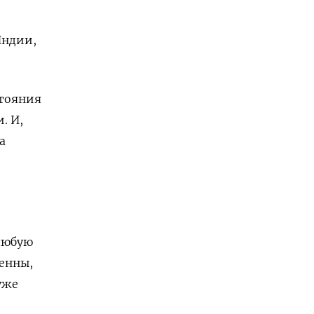
Индии,
стояния
. И,
а
 любую
менны,
уже