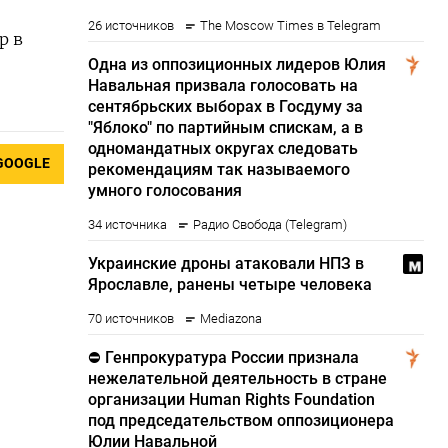
р в
GOOGLE