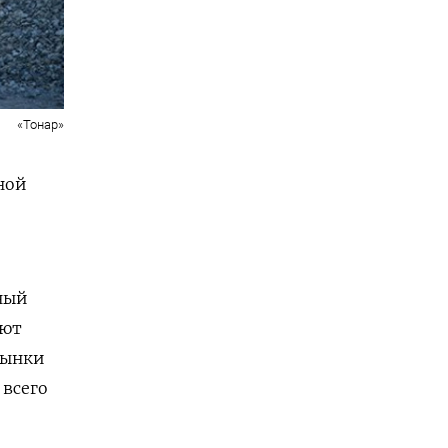
«Тонар»
ной
ьный
яют
рынки
 всего