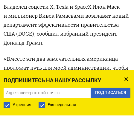
Владелец соцсети X, Tesla и SpaceX Илон Маск
и миллионер Вивек Рамасвами возглавят новый
департамент эффективности правительства
США (DOGE), сообщил избранный президент
Дональд Трамп.
«Вместе эти два замечательных американца
проложат путь для моей администрации, чтобы
разрушить государственную бюрократию,
ПОДПИШИТЕСЬ НА НАШУ РАССЫЛКУ
сократить избыточные нормативные акты,
ПОДПИСАТЬСЯ
урезать расточительные расходы и провести
реструктуризацию федеральных агентств», —
Утренняя
Еженедельная
написал
он в своем аккаунте в социальной сети
Truth Social.