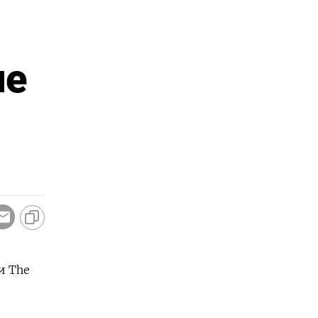
не
и The