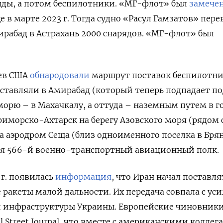
яды, а потом беспилотники. «МГ-флот» был
замече
 в марте 2023 г. Тогда судно «Расул Гамзатов» пере
ирабад в Астрахань 2000 снарядов. «МГ-флот» был
цев США
обнародовали
маршрут поставок беспилотни
доставляли в Амирабад (который теперь подпадает по
морю – в Махачкалу, а оттуда – наземным путем в г
риморско-Ахтарск на берегу Азовского моря (рядом 
а аэродром Сеща (близ одноименного поселка в Бря
тся 566-й военно-транспортный авиационный полк.
 г. появилась
информация
, что Иран начал поставля
 ракеты малой дальности. Их передача совпала с ус
й инфраструктуры Украины. Европейские чиновник
l Street Journal, что вместе с американскими коллег