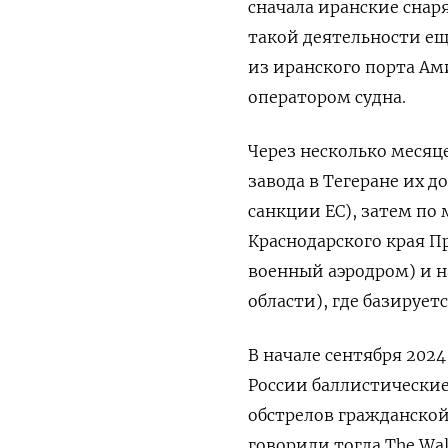
сначала иранские снар
такой деятельности еще
из иранского порта Ам
оператором судна.
Через несколько меся
завода в Тегеране их 
санкции ЕС), затем по 
Краснодарского края П
военный аэродром) и н
области), где базируе
В начале сентября 2024
России баллистические
обстрелов гражданско
говорили тогда The Wal