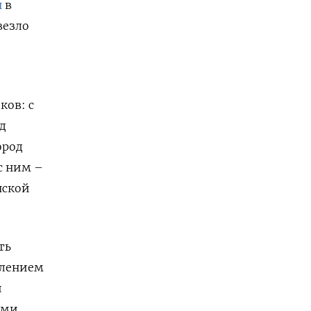
н
в
везло
ков: с
д
ород
с ним –
нской
ть
илением
и
ами