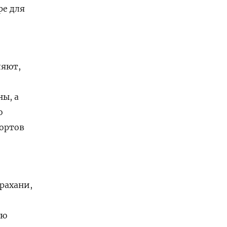
ре для
ляют,
ы, а
о
портов
рахани,
рю