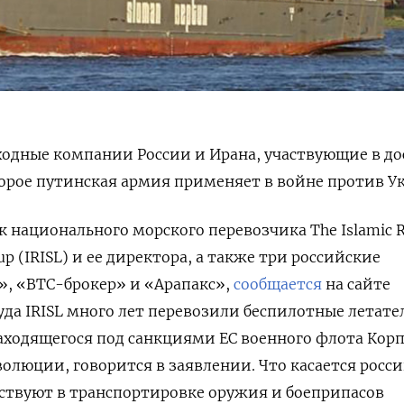
ходные компании России и Ирана, участвующие в до
орое путинская армия применяет в войне против У
к национального морского перевозчика The Islamic R
roup (IRISL) и ее директора, а также три российские
, «ВТС-брокер» и «Арапакс»,
сообщается
на сайте
Суда IRISL много лет перевозили беспилотные летат
аходящегося под санкциями ЕС военного флота Корп
олюции, говорится в заявлении. Что касается росс
ствуют в транспортировке оружия и боеприпасов