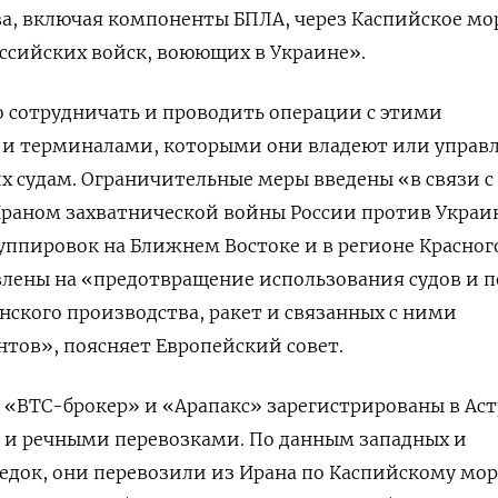
а, включая компоненты БПЛА, через Каспийское мо
ссийских войск, воюющих в Украине».
 сотрудничать и проводить операции с этими
и терминалами, которыми они владеют или управ
их судам. Ограничительные меры введены «в связи с
раном захватнической войны России против Украин
ппировок на Ближнем Востоке и в регионе Красног
влены на «предотвращение использования судов и 
нского производства, ракет и связанных с ними
тов», поясняет Европейский совет.
«ВТС-брокер» и «Арапакс» зарегистрированы в Аст
и речными перевозками. По данным западных и
едок, они перевозили из Ирана по Каспийскому мо