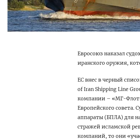
Евросоюз наказал судо
иранского оружия, кот
ЕС внес в черный списо
of Iran Shipping Line G
компании – «МГ-Флот»
Европейского совета. 
аппараты (БПЛА) для н
стражей исламской рев
компаний, то они «уча