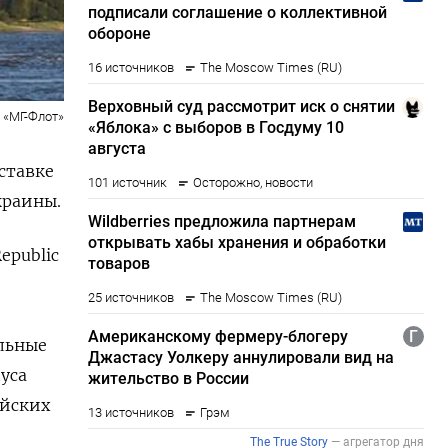
«МГ-Флот»
ставке
краины.
epublic
ельные
уса
ийских