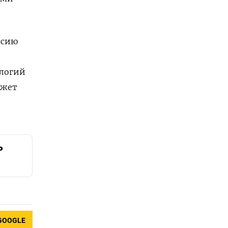
ссию
ологий
ожет
ь
GOOGLE