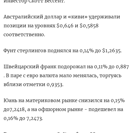
инвестор Скотт Бессент.
Австралийский доллар и «киви» удерживали
позиции на уровнях $0,646​ и $0,5858​
соответственно.
Фунт стерлингов поднялся на 0,14% до $1,2635​.
Швейцарский франк подорожал на 0,11% до 0,887​
. В паре с евро валюта мало менялась, торгуясь
вблизи отметки 0,9353.
Юань на материковом рынке снизился на 0,15%
до​ 7,2418​, а на офшорном рынке - подешевел на
0,16% до 7,2473.