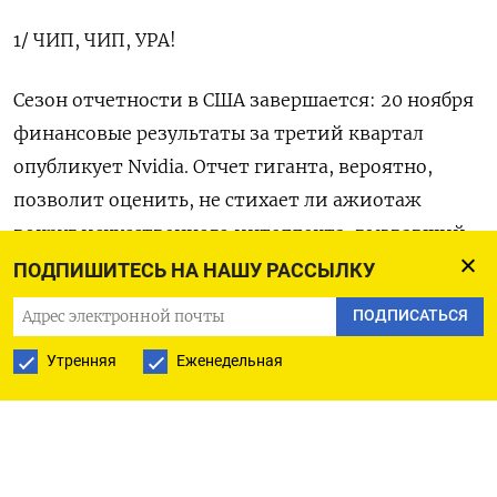
1/ ЧИП, ЧИП, УРА!
Сезон отчетности в США завершается: 20 ноября
финансовые результаты за третий квартал
опубликует Nvidia. Отчет гиганта, вероятно,
позволит оценить, не стихает ли ажиотаж
вокруг искусственного интеллекта, вызвавший
фондовое ралли в этом году.
ПОДПИШИТЕСЬ НА НАШУ РАССЫЛКУ
ПОДПИСАТЬСЯ
Акции Nvidia подорожали почти на 200% с
января, благодаря чему производитель
Утренняя
Еженедельная
микрочипов в октябре стал самой дорогой
компанией в мире. Значительный вес бумаг
Nvidia в S&P 500 позволил индексу достичь
рекордных максимумов в 2024 году.