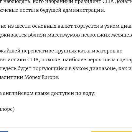
 наблюдать, кого избранный президент США Донал
лючевые посты в будущей администрации.
ине из шести основных валют торгуется в узком диа
ерживается вблизи максимумов нескольких месяцев
ижайшей перспективе крупных катализаторов до
татистики США, похоже, наиболее вероятным сцена
едель будет торгующийся в узком диапазоне, как и 
налитики Monex Europe.
 английском языке доступен по коду:
алоре)