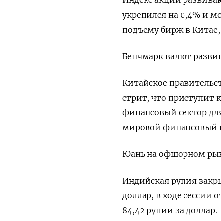
Индекс акций развиваю
укрепился на 0,4% и м
подъему бирж в Китае,
Бенчмарк валют разви
Китайское правительс
стрит, что приступит 
финансовый сектор для
мировой финансовый 
Юань на офшорном рынк
Индийская рупия закрыл
доллар, в ходе сесси
84,42 рупии за доллар.