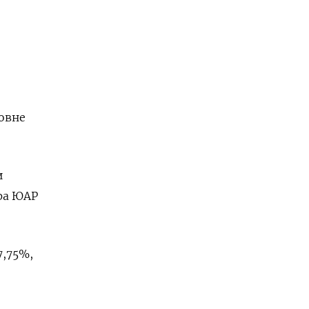
е
ровне
и
ра ЮАР
7,75%,