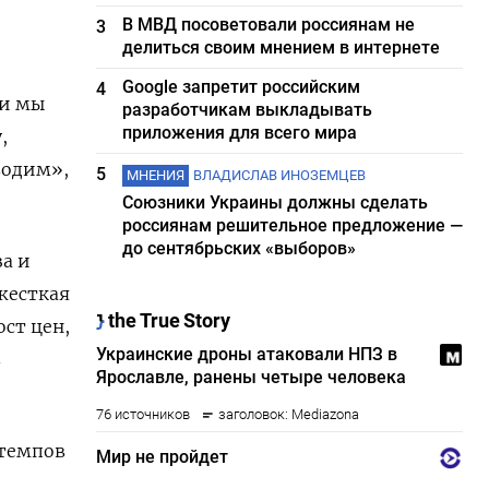
В МВД посоветовали россиянам не
3
делиться своим мнением в интернете
Google запретит российским
4
ли мы
разработчикам выкладывать
приложения для всего мира
,
водим»,
5
МНЕНИЯ
ВЛАДИСЛАВ ИНОЗЕМЦЕВ
Союзники Украины должны сделать
россиянам решительное предложение —
до сентябрьских «выборов»
а и
жесткая
ст цен,
в
 темпов