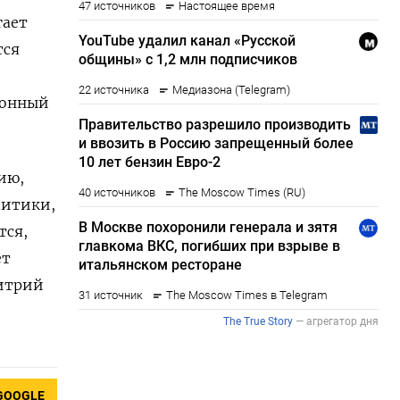
гает
тся
ионный
ию,
литики,
тся,
ет
митрий
GOOGLE