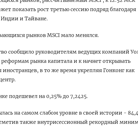
щихся рынков, рассчитываемый MSCI , к 12:52 МСК
ожет показать рост третью сессию подряд благодаря
 Индии и Тайване.
вающихся рынков MSCI мало менялся.
тво сообщило руководителям ведущих компаний Уо
к реформам рынка капитала и к начнет открывать
 иностранцев, в то же время укрепляя Гонконг как
центр.
е подешевел на 0,25% до 7,2425.
ась на самом слабом уровне в своей истории - 84,4
и отметив также внутрисессионный рекордный мини