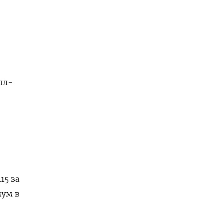
лл-
15 за
мум в