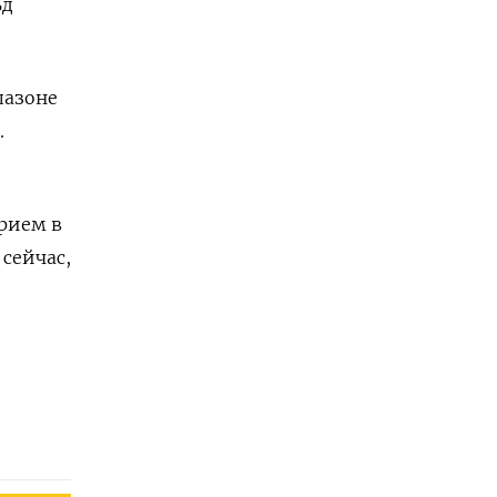
ьд
пазоне
.
рием в
сейчас,