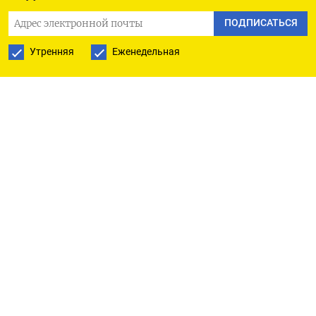
заставило Финляндию и Швецию, и без того
ПОДПИСАТЬСЯ
постоянно готовых к кризисам, мобилизовать
население на случай военного противостояния с
Утренняя
Еженедельная
Россией.
Министерство внутренних дел Финляндии
открыло новый
сайт
, призванный обеспечить
подготовку граждан к различным видам
кризисов или военному конфликту. На нем
собраны инструкции органов власти о том, что
делать в чрезвычайных ситуациях,
подрывающих стабильность всего общества,
отмечает
Bloomberg. Подготовленности граждан
требуют такие ситуации, как пандемия или
военный конфликт, длительные отключения