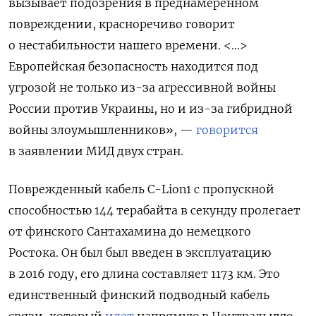
вызывает подозрения в преднамеренном
повреждении, красноречиво говорит
о нестабильности нашего времени. <…>
Е
вропейская
безопасность
находится
под
угрозой
не
только
из
-за
агрессивной
войны
России
против
Украины
,
но
и
из
-за
гибридной
войны
злоумышленников
», —
говорится
в заявлении
МИД двух стран.
Поврежденный кабель C-Lion1 с пропускной
способностью 144 терабайта в секунду пролегает
от финского Сантахамина до немецкого
Ростока. Он был был введен в эксплуатацию
в 2016 году, его длина составляет 1173 км. Это
единственный финский подводный кабель
связи, который
идет
напрямую в Центральную