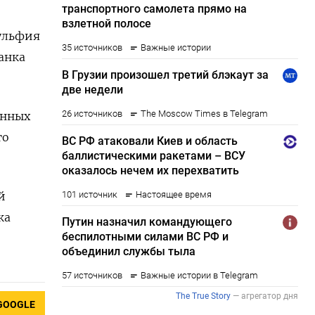
ульфия
анка
онных
го
й
ка
GOOGLE