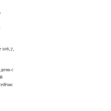
е
п
106,7​,
день с
ый
сейчас