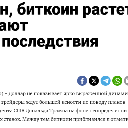
н, биткоин расте
вают
 последствия
р) - Доллар не показывает ярко выраженной динами
ак трейдеры ждут большей ясности по поводу планов
дента США Дональда Трампа на фоне неопределенны
х ставок. Между тем биткоин приблизился к отмет