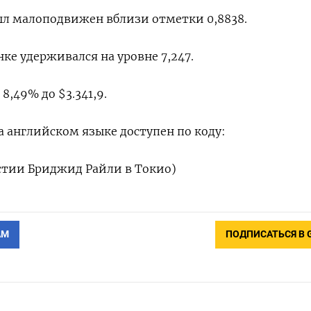
л малоподвижен вблизи отметки 0,8838​.
е удерживался на уровне 7,247.
,49% до $3.341,9.
 английском языке доступен по коду:
стии Бриджид Райли в Токио)
АМ
ПОДПИСАТЬСЯ В 