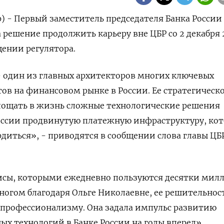
р) - Первый заместитель председателя Банка России
 решение продолжить карьеру вне ЦБР со 2 декабря 
щении регулятора.
- один из главных архитекторов многих ключевых
в на финансовом рынке в России. Ее стратегическ
лощать в жизнь сложные технологические решения
России продвинутую платежную инфраструктуру, ко
диться», - приводятся в сообщении слова главы ЦБ
исы, которыми ежедневно пользуются десятки мил
ногом благодаря Ольге Николаевне, ее решительнос
 профессионализму. Она задала импульс развитию
х технологий в Банке России на годы вперед».