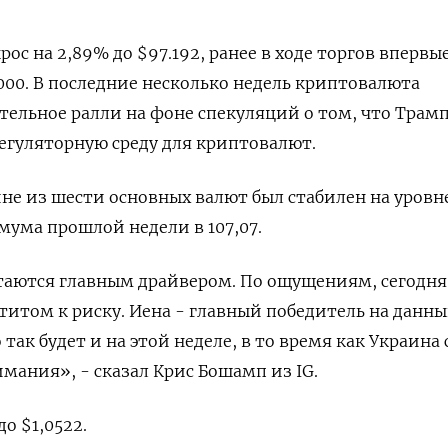
рос на 2,89% до $97.192, ранее в ходе торгов впервы
000. В последние несколько недель криптовалюта
ельное ралли на фоне спекуляций о том, что Трам
регуляторную среду для криптовалют.
не из шести основных валют был стабилен на уровне 
мума прошлой недели в 107,07.
аются главным драйвером. По ощущениям, сегодня 
титом к риску. Иена - главный победитель на данн
 так будет и на этой неделе, в то время как Украина 
мания», - сказал Крис Бошамп из IG.
о $1,0522​.