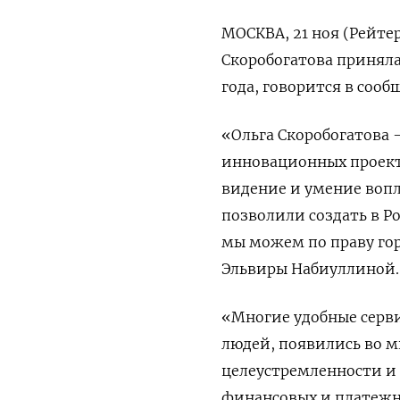
МОСКВА, 21 ноя (Рейте
Скоробогатова приняла
года, говорится в сооб
«Ольга Скоробогатова 
инновационных проекто
видение и умение воп
позволили создать в 
мы можем по праву гор
Эльвиры Набиуллиной.
«Многие удобные серв
людей, появились во м
целеустремленности и
финансовых и платежны