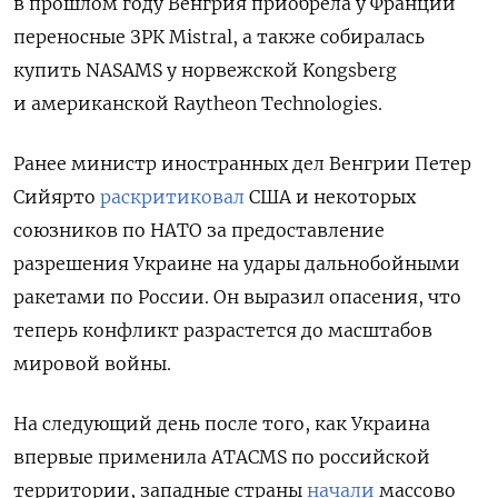
в прошлом году Венгрия приобрела у Франции
переносные ЗРК Mistral, а также собиралась
купить NASAMS у норвежской Kongsberg
и американской Raytheon Technologies.
Ранее министр иностранных дел Венгрии Петер
Сийярто
рас
критиковал
США
и некоторых
союзников по НАТО
за предоставление
разрешения Украине на удары дальнобойными
ракетами по России. Он выразил опасения, что
теперь конфликт разрастется до масштабов
мировой войны.
На следующий день после того, как Украина
впервые применила ATACMS по российской
территории, з
ападные страны
начали
массово