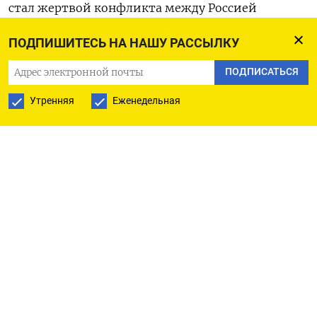
стал жертвой конфликта между Россией
и Украиной. Источники издания не сообщили,
ПОДПИШИТЕСЬ НА НАШУ РАССЫЛКУ
кто был этим севекорейским офицером и как
именно он был ранен.
ПОДПИСАТЬСЯ
Утренняя
Еженедельная
Между тем Вооруженные силы Украины (ВСУ)
выпустили не менее 10 ракет Storm Shadow,
поставленных Великобританией, по Курской
области в минувшую среду. Эти ракеты поразили
один из командных пунктов российской армии.
В минувшую среду The Wall Street Journal писал,
что Северная Корея отправила в Россию
заместителя начальника Генерального штаба
сухопутных войск КНДР, генерал-полковника