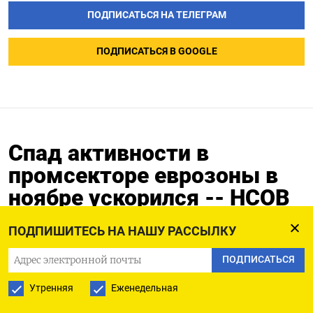
ПОДПИСАТЬСЯ НА ТЕЛЕГРАМ
ПОДПИСАТЬСЯ В GOOGLE
Спад активности в
промсекторе еврозоны в
ноябре ускорился -- HCOB
22.11.2024
ПОДПИШИТЕСЬ НА НАШУ РАССЫЛКУ
ПОДПИСАТЬСЯ
Утренняя
Еженедельная
22 ноя (Рейтер) - Индекс менеджеров по
закупкам от HCOB для производственного