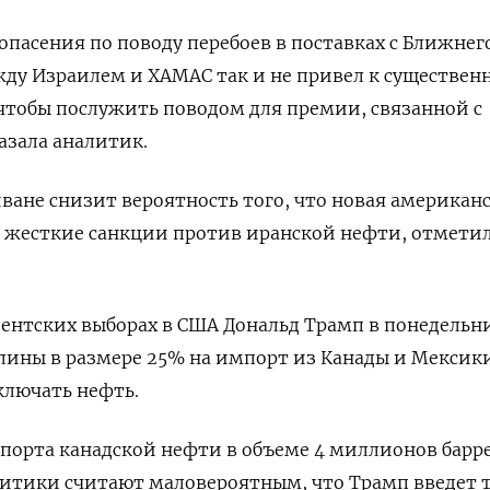
опасения по поводу перебоев в поставках с Ближнег
жду Израилем и ХАМАС так и не привел к существе
 чтобы послужить поводом для премии, связанной с
казала аналитик.
ване снизит вероятность того, что новая американ
 жесткие санкции против иранской нефти, отмети
ентских выборах в США Дональд Трамп в понедельн
шлины в размере 25% на импорт из Канады и Мексики
ключать нефть.
порта канадской нефти в объеме 4 миллионов барр
алитики считают маловероятным, что Трамп введет