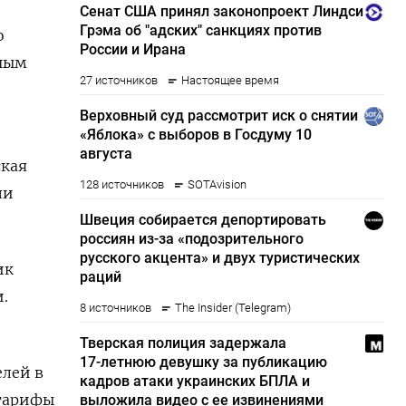
о
нным
ская
ли
ик
.
елей в
 тарифы