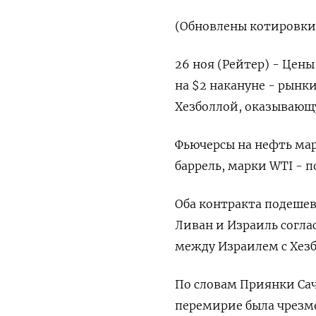
(Обновлены котировки,
26 ноя (Рейтер) - Цены
на $2 накануне - рын
Хезболлой, оказывающу
Фьючерсы на нефть марк
баррель, марки WTI - п
Оба контракта подешеве
Ливан и Израиль согл
между Израилем с Хезб
По словам Приянки Сачд
перемирие была чрезм