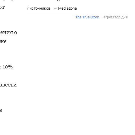
от
ления о
иже
е 10%
ввести
в