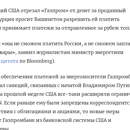
ий США отрезал «Газпром» от денег за проданный
Турция просит Вашингтон разрешить ей платить
 принимает платежи за отправленное за рубеж топ
я «мы не сможем платить России, а не сможем запл
овары», заявил журналистам министр энергетики
(
цитата
по Bloomberg).
в обеспечении платежей за энергоносители Газпром
гал санкций, связанных с начатой Владимиром Пут
на прошлой неделе США все-таки расширили ограни
DN. Если раньше ему были запрещены корреспондент
ствия с облигациями и акциями, то новые меры
 Газпромбанк из банковской системы США и
ивы.