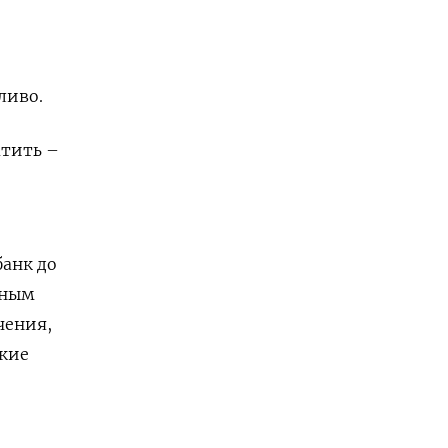
ливо.
атить –
банк до
иным
чения,
ские