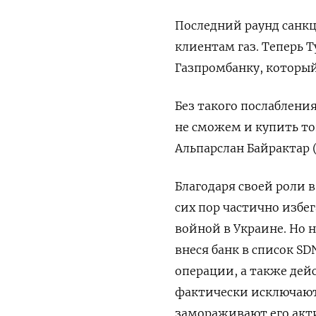
Последний раунд санкц
клиентам газ. Теперь 
Газпромбанку, который
Без такого послаблени
не сможем и купить т
Альпарслан Байрактар 
Благодаря своей роли 
сих пор частично избе
войной в Украине. Но 
внеся банк в список S
операции, а также дей
фактически исключают
замораживают его акт