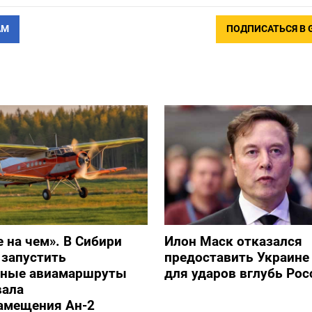
АМ
ПОДПИСАТЬСЯ В 
е на чем». В Сибири
Илон Маск отказался
 запустить
предоставить Украине S
ьные авиамаршруты
для ударов вглубь Рос
вала
амещения Ан-2