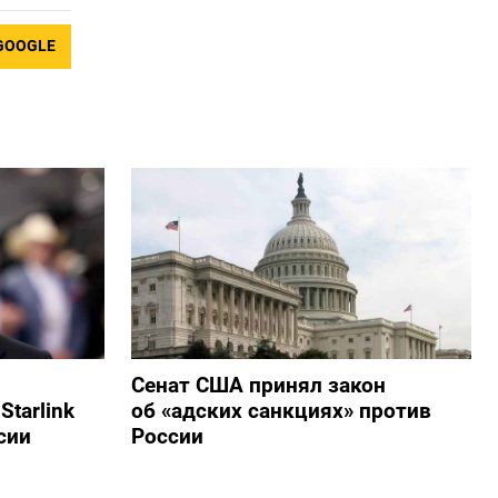
GOOGLE
Сенат США принял закон
tarlink
об «адских санкциях» против
сии
России