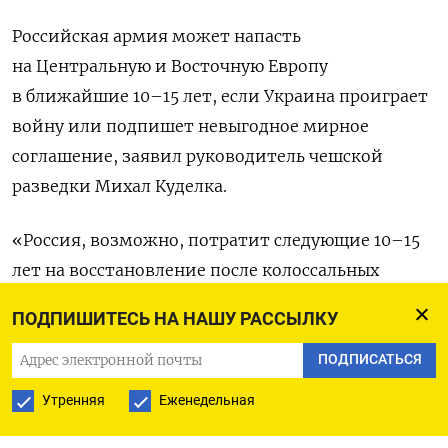
Российская армия может напасть
на Центральную и Восточную Европу
в ближайшие 10–15 лет, если Украина проиграет
войну или подпишет невыгодное мирное
соглашение, заявил руководитель чешской
разведки Михал Куделка.
«Россия, возможно, потратит следующие 10–15
лет на восстановление после колоссальных
человеческих и экономических потерь, готовясь
ПОДПИШИТЕСЬ НА НАШУ РАССЫЛКУ
к следующей цели — Центральной и Восточной
Европе. Если Украина проиграет или будет
ПОДПИСАТЬСЯ
вынуждена принять плохое мирное соглашение,
Утренняя
Еженедельная
Россия воспримет это как победу», —
цитирует