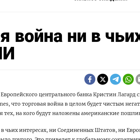
я война ни в чьи
МИ
а Европейского центрального банка Кристин Лагард с
imes, что торговая война в целом будет чистым нег
для тех, на кого будут наложены американские пошли
 в чьих интересах, ни Соединенных Штатов, ни Евро
 было другого. Это приведет к глобальному сокращен