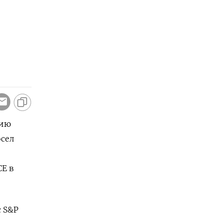
сию
осел
CE в
с S&P