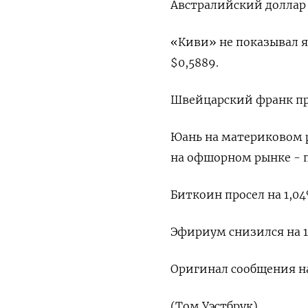
Австралийский доллар п
«Киви» не показывал 
$0,5889​.
Швейцарский франк прос
Юань на материковом р
на офшорном рынке - п
Биткоин просел на 1,04%
Эфириум снизился на 1,
Оригинал сообщения на
(Том Уэстбрук)