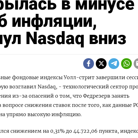
рылась в минусе
б инфляции,
нул Nasdaq вниз
овные фондовые индексы Уолл-стрит завершили сес
рую возглавил Nasdaq, - технологический сектор пр
ения из-за опасений о том, что Федрезерв занять
вопросе снижения ставок после того, как данные P
 на упрямо высокую инфляцию.
лся снижением на 0,31% до 44.722,06 пункта, индек