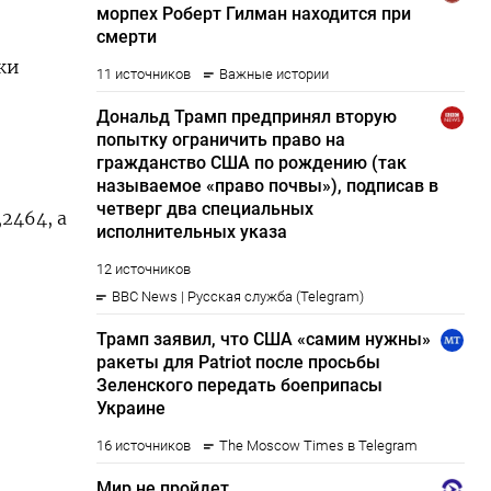
ки
464​, а