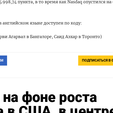
5.998,74 пункта​, в то время как ​Nasdaq опустился на
 английском языке доступен по коду:
ви Агарвал в Бангалоре, Саид Азхар в Торонто)
АМ
ПОДПИСАТЬСЯ В 
 на фоне роста
а в США, в центр