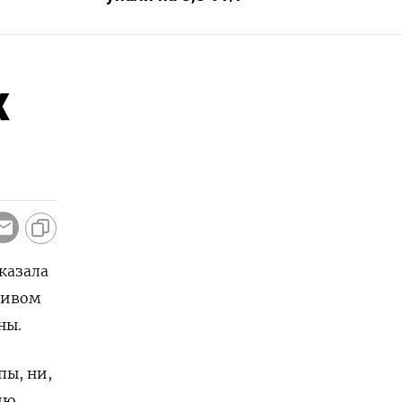
х
казала
ативом
ны.
пы, ни,
ию