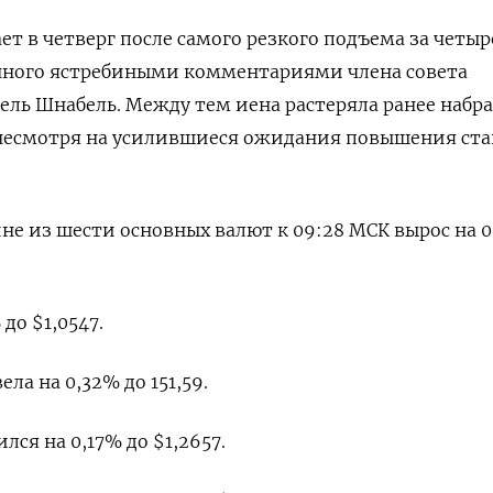
ет в четверг после самого резкого подъема за четыр
нного ястребиными комментариями члена совета
ль Шнабель. Между тем иена растеряла ранее набр
 несмотря на усилившиеся ожидания повышения ста
не из шести основных валют к 09:28 МСК вырос на 0
до $1,0547​.
а на 0,32%​ до 151,59.
ся на 0,17% до $1,2657​.