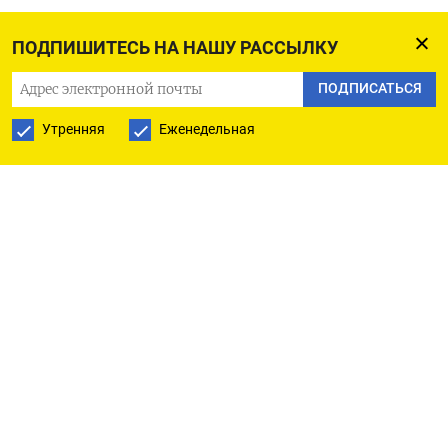
ПОДПИШИТЕСЬ НА НАШУ РАССЫЛКУ
ПОДПИСАТЬСЯ НА ТЕЛЕГРАМ
ПОДПИСАТЬСЯ
ПОДПИСАТЬСЯ В GOOGLE
Утренняя
Еженедельная
РУССКАЯ СЛУЖБА
ПОДПИШИТЕСЬ НА НАШУ РАССЫЛКУ