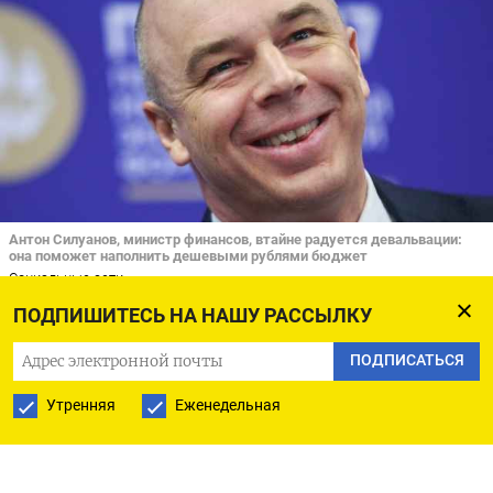
Антон Силуанов, министр финансов, втайне радуется девальвации:
она поможет наполнить дешевыми рублями бюджет
Социальные сети
ПОДПИШИТЕСЬ НА НАШУ РАССЫЛКУ
Рубль слабеет с августа, но аналитики
ПОДПИСАТЬСЯ
консенсусно
прогнозировали
ослабление рубля
до уровня выше 100 рублей за американский
Утренняя
Еженедельная
доллар только в наступающем 2025 году.