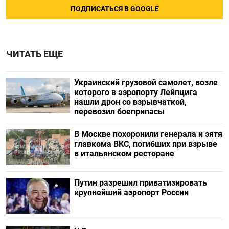
ПОДПИСАТЬСЯ В GOOGLE
ЧИТАТЬ ЕЩЕ
Украинский грузовой самолет, возле
которого в аэропорту Лейпцига
нашли дрон со взрывчаткой,
перевозил боеприпасы
В Москве похоронили генерала и зятя
главкома ВКС, погибших при взрыве
в итальянском ресторане
Путин разрешил приватизировать
крупнейший аэропорт России