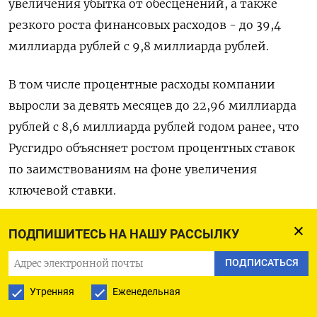
увеличения убытка от обесценений, а также
резкого роста финансовых расходов - до 39,4
миллиарда рублей с 9,8 миллиарда рублей.
В том числе процентные расходы компании
выросли за девять месяцев до 22,96 миллиарда
рублей с 8,6 миллиарда рублей годом ранее, что
Русгидро объясняет ростом процентных ставок
по заимствованиям на фоне увеличения
ключевой ставки.
В финансовые расходы компания добавила
ПОДПИШИТЕСЬ НА НАШУ РАССЫЛКУ
также рост стоимости беспоставочного
ПОДПИСАТЬСЯ
форварда на свои акции по контракту с ВТБ на
14,7 миллиарда рублей.
Утренняя
Еженедельная