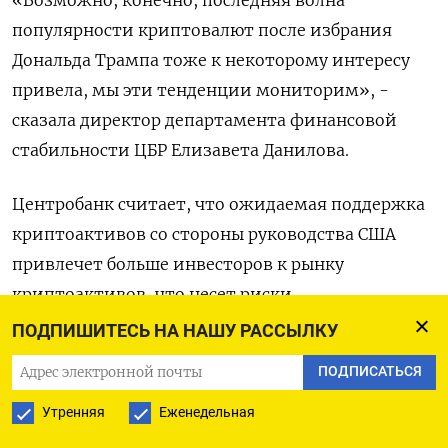
популярности криптовалют после избрания
Дональда Трампа тоже к некоторому интересу
привела, мы эти тенденции мониторим», -
сказала директор департамента финансовой
стабильности ЦБР Елизавета Данилова.
Центробанк считает, что ожидаемая поддержка
криптоактивов со стороны руководства США
привлечет больше инвесторов к рынку
криптоактивов, что несет риски.
ПОДПИШИТЕСЬ НА НАШУ РАССЫЛКУ
«Рост использования криптоактивов (так
ПОДПИСАТЬСЯ
называемая криптоизация экономики) может
ограничивать суверенитет ДКП, снижая
Утренняя
Еженедельная
возможности центральных банков по