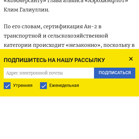
«Коммерсанту» глава альянса «Аэрохимфлот»
Клим Галиуллин.
По его словам, сертификация Ан-2 в
транспортной и сельскохозяйственной
категории происходит «незаконно», поскольку в
ходе нее Росавиация оценивает опыт
ПОДПИШИТЕСЬ НА НАШУ РАССЫЛКУ
эксплуатации самолетов без какой-либо
доказательной документации.
ПОДПИСАТЬСЯ
Утренняя
Еженедельная
В Росавиации признали, что опасения
эксплуатантов по поводу сокращения парка
самолетов в результате сертификации
обоснованы. Однако в ведомстве подчеркнули,
что использование самолета и поддержание его
летной годности «не могут бесконтрольно