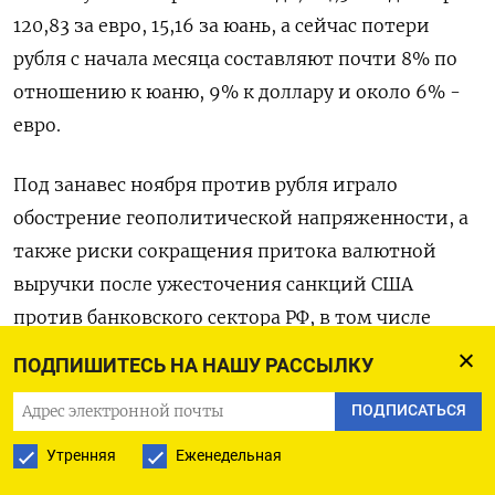
120,83 за евро, 15,16 за юань, а сейчас потери
рубля с начала месяца составляют почти 8% по
отношению к юаню, 9% к доллару и около 6% -
евро.
Под занавес ноября против рубля играло
обострение геополитической напряженности, а
также риски сокращения притока валютной
выручки после ужесточения санкций США
против банковского сектора РФ, в том числе
против Газпромбанка .
ПОДПИШИТЕСЬ НА НАШУ РАССЫЛКУ
Эти факторы наложились на уже перманентное
ПОДПИСАТЬСЯ
негативное для рубля влияние роста издержек
Утренняя
Еженедельная
при реализации нефти из России, проблем с