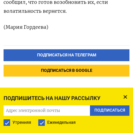
сообщил, что готов возобновить их, если
волатильность вернется.
(Мария Гордеева)
ПОДПИСАТЬСЯ НА ТЕЛЕГРАМ
ПОДПИСАТЬСЯ В GOOGLE
ПОДПИШИТЕСЬ НА НАШУ РАССЫЛКУ
ПОДПИСАТЬСЯ
Трамп выдвинул своего
бывшего советника Кэша
Утренняя
Еженедельная
Пателя на должность