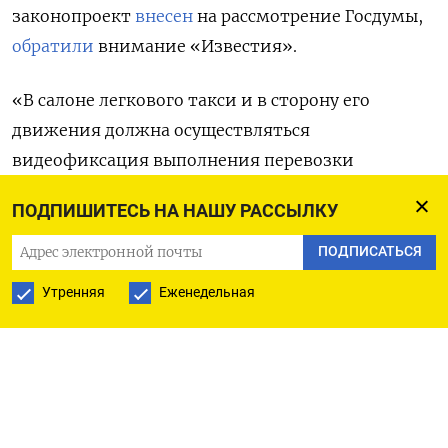
законопроект
внесен
на рассмотрение Госдумы,
обратили
внимание «Известия».
«В салоне легкового такси и в сторону его
движения должна осуществляться
видеофиксация выполнения перевозки
пассажиров. При этом в салоне легкового такси
ПОДПИШИТЕСЬ НА НАШУ РАССЫЛКУ
должна находиться информация о ведении
видеосъемки», — говорится в тексте
ПОДПИСАТЬСЯ
законопроекта.
Утренняя
Еженедельная
Поправки предлагается внести в закон
«Об организации перевозок пассажиров
и багажа легковым такси в РФ». По мнению
авторов законопроекта, введение обязательной