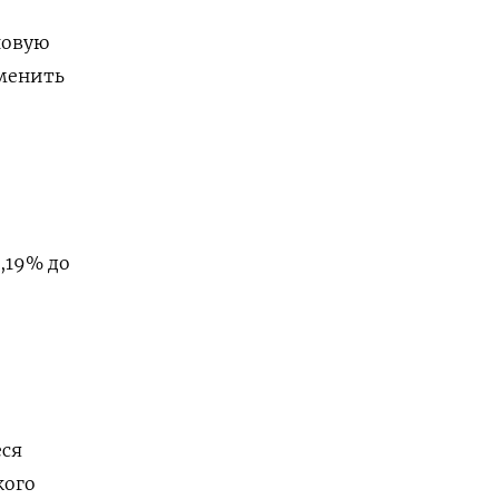
новую
аменить
,19% до
ся
кого