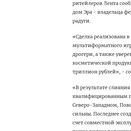
ритейлеров Лента соо
дом Эра - владельца ф
радуги.
«Сделка реализована в
мультиформатного игро
дрогери, а также увер
косметической продукц
триллион рублей», - с
«В результате слияния
квалифицированным пе
Северо-Западном, Пов
сильны. Последнее соз
счет совместной экспл