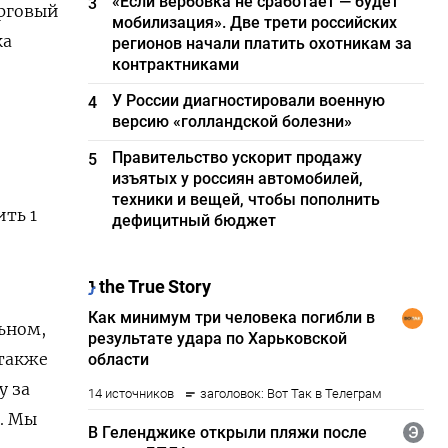
«Если вербовка не сработает — будет
3
орговый
мобилизация». Две трети российских
ка
регионов начали платить охотникам за
контрактниками
У России диагностировали военную
4
версию «голландской болезни»
Правительство ускорит продажу
5
изъятых у россиян автомобилей,
техники и вещей, чтобы пополнить
ть 1
дефицитный бюджет
ьном,
 также
у за
. Мы