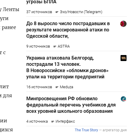
у Ленты
дуги
 ранее
 с
олит
и для
нии
щихся