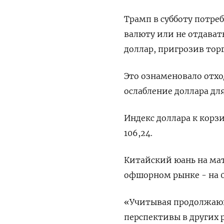
Трамп в субботу потре
валюту или не отдават
доллар, пригрозив то
Это ознаменовало отхо
ослабление доллара дл
Индекс доллара к корз
106,24​.
Китайский юань на мате
офшорном рынке - на 0,
«Учитывая продолжаю
перспективы в других р