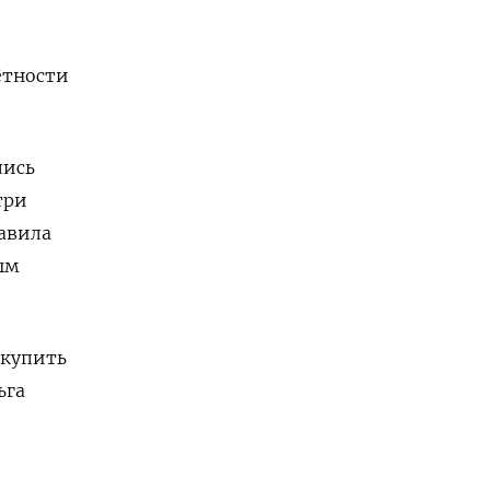
ётности
лись
три
тавила
ым
 купить
ьга