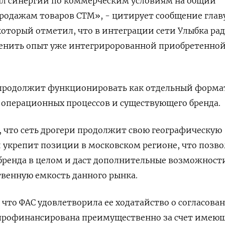
л синергии по коммерческим условиям на общий
родажам товаров СТМ», - цитирует сообщение глав
оторый отметил, что в интеграции сети Улыбка ра
енить опыт уже интегриророванной приобретенной
 продолжит функционировать как отдельный формат
 операционных процессов и существующего бренда.
, что сеть дрогери продолжит свою географическую
и укрепит позиции в московском регионе, что позв
бренда в целом и даст дополнительные возможност
твенную емкость данного рынка.
 что ФАС удовлетворила ее ходатайство о согласова
т профинансирована преимущественно за счет имею