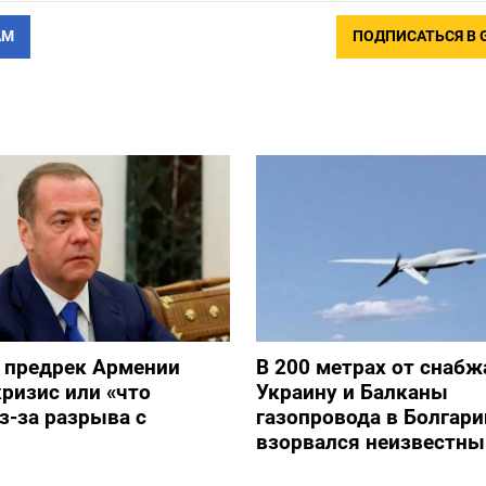
АМ
ПОДПИСАТЬСЯ В 
 предрек Армении
В 200 метрах от снаб
ризис или «что
Украину и Балканы
з-за разрыва с
газопровода в Болгари
взорвался неизвестны