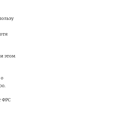
пользу
хотя
ри этом
 о
00.
т ФРС