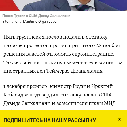
Посол Грузии в США Давид Залкалиани
International Maritime Organization
Пять грузинских послов подали в отставку
на фоне протестов против принятого 28 ноября
решения властей отложить евроинтеграцию.
Также свой пост покинул заместитель министра
иностранных дел Теймураз Джанджалия.
1 декабря премьер-министр Грузии Ираклий
Кобахидзе подтвердил отставку посла в США
Давида Залкалиани и заместителя главы МИД
Теймураза Джанджалия. В тот же день посол
Грузии в Литве Саломе Шапакидзе заявила, что
ПОДПИШИТЕСЬ НА НАШУ РАССЫЛКУ