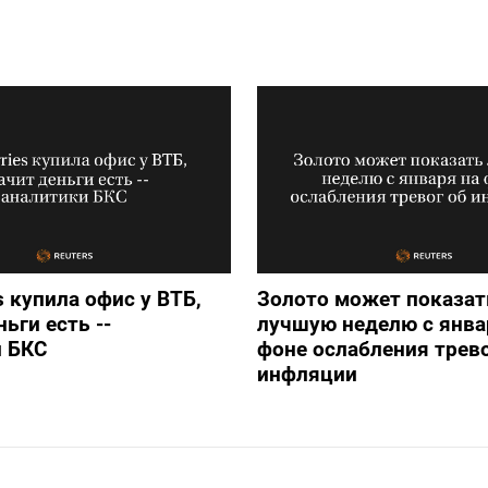
s купила офис у ВТБ,
Золото может показат
ьги есть --
лучшую неделю с янва
и БКС
фоне ослабления трево
инфляции