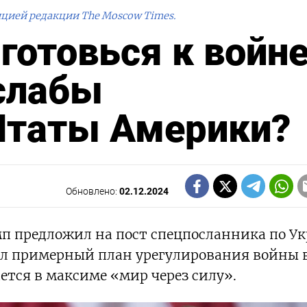
ицией редакции The Moscow Times.
готовься к войне
слабы
Штаты Америки?
Обновлено:
02.12.2024
п предложил на пост спецпосланника по У
ул примерный план урегулирования войны 
ается в максиме «мир через силу».