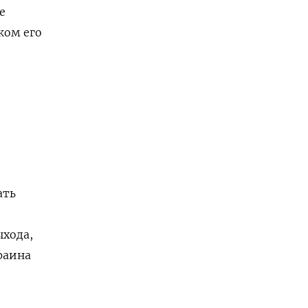
е
ком его
ать
ыхода,
раина