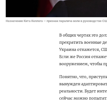
Назначение Кита Келлога — признак паралича воли в руководстве С
В общих чертах это до
прекратить военные де
Украина откажется, С
Если же Россия откаже
вооружением, чтобы пр
Понятно, что, приступ
вынужден адаптировать
реальности. Будет инте
сейчас можно попытать