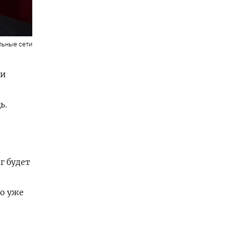
льные сети
ии
ь.
г будет
ко уже