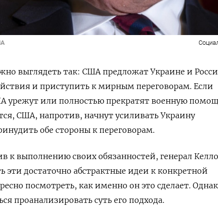
ША
Социа
лжно выглядеть так: США предложат Украине и Росс
йствия и приступить к мирным переговорам. Если
ША урежут или полностью прекратят военную помощ
тся, США, напротив, начнут усиливать Украину
инудить обе стороны к переговорам.
ив к выполнению своих обязанностей, генерал Келло
 эти достаточно абстрактные идеи к конкретной
ресно посмотреть, как именно он это сделает. Одна
ся проанализировать суть его подхода.