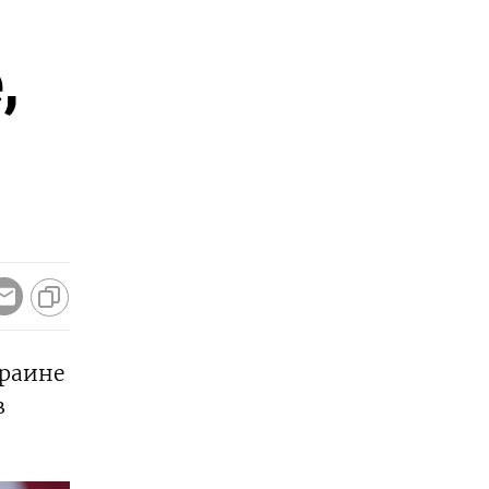
,
краине
в