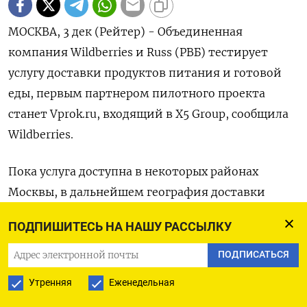
МОСКВА, 3 дек (Рейтер) - Объединенная
компания Wildberries и Russ (РВБ) тестирует
услугу доставки продуктов питания и готовой
еды, первым партнером пилотного проекта
станет Vprok.ru, входящий в X5 Group, сообщила
Wildberries.
Пока услуга доступна в некоторых районах
Москвы, в дальнейшем география доставки
будет постепенно расширяться.
ПОДПИШИТЕСЬ НА НАШУ РАССЫЛКУ
Партнерство с Vprok.ru предполагает развитие на
ПОДПИСАТЬСЯ
маркетплейсе формата крупных заказов,
Утренняя
Еженедельная
который распространен среди онлайн-