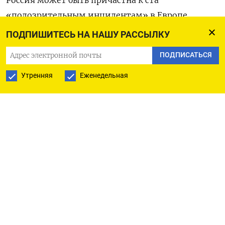
«подозрительным инцидентам» в Европе
в течение 2024 года,
заявил
министр
ПОДПИШИТЕСЬ НА НАШУ РАССЫЛКУ
иностранных дел Чехии Ян Липавский перед
ПОДПИСАТЬСЯ
встречей глав МИД стран НАТО в Брюсселе.
Утренняя
Еженедельная
«В этом году в Европе произошло 500
подозрительных инцидентов. До 100 из них
можно отнести к российским гибридным
атакам, шпионажу и операциям влияния.
Мы должны послать Москве чёткий сигнал, что
мы этого не потерпим», — цитирует Липавского
Euronews.
По словам главы британской разведки Ричарда
Мура, Москва ведет себя «безрассудно», проводя