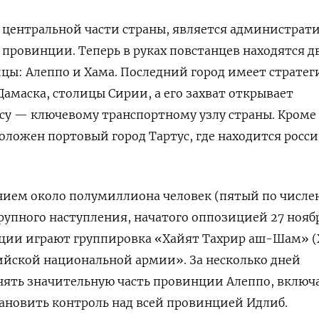
в центральной части страны, является администра
ровинции. Теперь в руках повстанцев находятся д
ы: Алеппо и Хама. Последний город имеет стратег
Дамаска, столицы Сирии, а его захват открывает
су — ключевому транспортному узлу страны. Кроме 
положен портовый город Тартус, где находится росс
нием около полумиллиона человек (пятый по числе
крупного наступления, начатого оппозицией 27 нояб
ации играют группировка «Хайят Тахрир аш-Шам» 
ийской национальной армии». За несколько дней
нять значительную часть провинции Алеппо, включ
становить контроль над всей провинцией Идлиб.