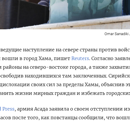
Omar Sanadiki 
ведущие наступление на севере страны против войс
ря вошли в город Хама, пишет
Reuters
. Согласно заяв
и районы на северо-востоке города, а также захвати
освободив находившихся там заключенных. Сирийск
дислокации своих сил за пределы Хамы, объяснив э
анить жизни мирных граждан и избежать городских
d Press
, армия Асада заявила о своем отступлении из
часов после того, как повстанцы сообщили, что вошл