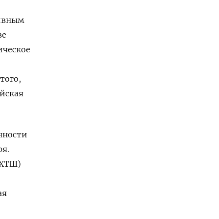
тивным
ве
ическое
того,
ийская
нности
ря.
(ХТШ)
ая