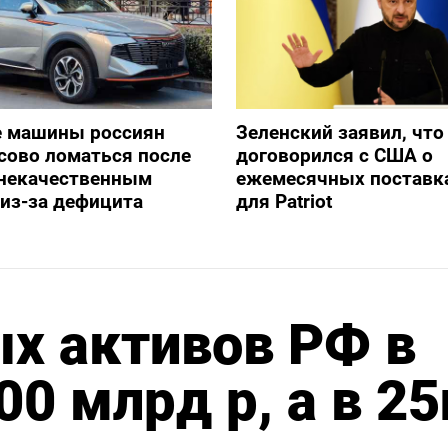
е машины россиян
Зеленский заявил, что
сово ломаться после
договорился с США о
 некачественным
ежемесячных поставка
из-за дефицита
для Patriot
х активов РФ в
0 млрд р, а в 25