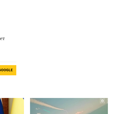
ет
GOOGLE