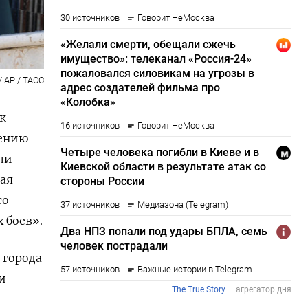
/ AP / ТАСС
к
лению
ли
ая
то
 боев».
 города
и