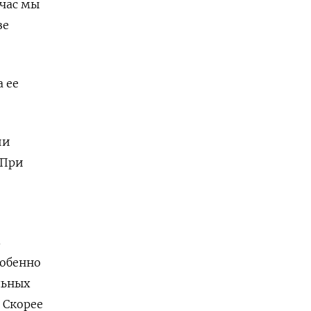
час мы
зе
 ее
ии
 При
в
собенно
льных
 Скорее