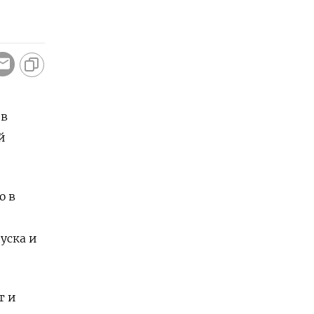
ов
й
ю в
уска и
т и