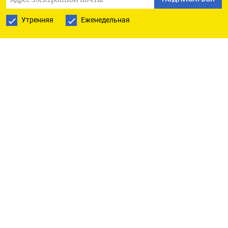
РУССКАЯ СЛУЖБА
Утренняя
Еженедельная
ПОДПИШИТЕСЬ НА НАШУ РАССЫЛКУ
ПОДПИСАТЬСЯ
Ежедневная
Еженедельная
The Moscow Times
О нас
Политика конфиденциальности
Подписывайтесь на нас
Приложения