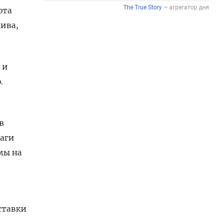
юта
ива,
 и
.
в
шаги
мы на
ставки