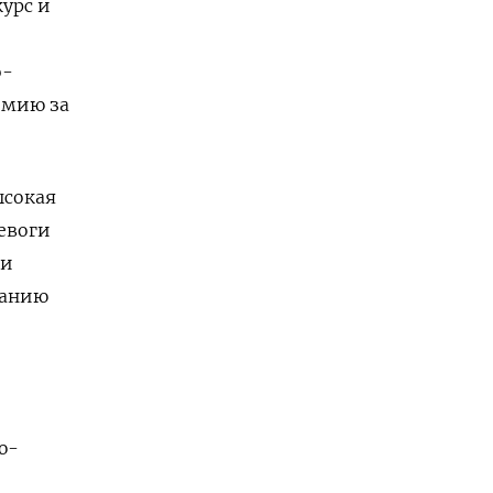
урс и
о-
емию за
ысокая
евоги
ми
ванию
ю-