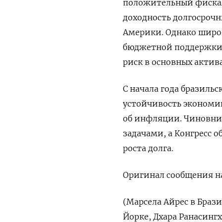
положительный фискал
доходность долгосроч
Америки. Однако широ
бюджетной поддержки 
риск в основных актива
С начала года бразильс
устойчивость экономик
об инфляции. Чиновни
задачами, а Конгресс 
роста долга.
Оригинал сообщения на
(Марсела Айрес в Браз
Йорке, Дхара Ранасингх