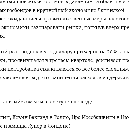
ьный шок может ослабить давление на обменный к
ных госбондов в крупнейшей экономике Латинской
ко ожидавшиеся правительственные меры налогов
экономики разочаровали рынки, толкнув вверх пр
х.
кий реал подешевел к доллару примерно на 20%, а в
и, проявившаяся в третьем квартале, усиливает тр
ки центробанка сталкиваются со все более сложны
обсуждает меры для ограничения расходов и сдержи
 английском языке доступен по коду:
илии, Кевин Баклэнд в Токио, Ира Иосебашвили в Нь
е и Аманда Купер в Лондоне)