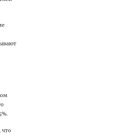
ие
зывают
вом
го
5%.
 что