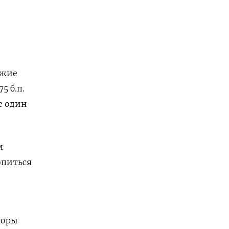
ежие
5 б.п.
е один
м
опиться
торы