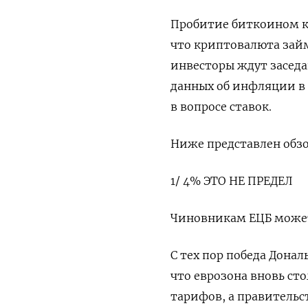
Пробитие биткоином кл
что криптовалюта займ
инвесторы ждут заседа
данных об инфляции в 
в вопросе ставок.
Ниже представлен обзо
1/ 4% ЭТО НЕ ПРЕДЕЛ
Чиновникам ЕЦБ может 
С тех пор победа Дона
что еврозона вновь ст
тарифов, а правитель