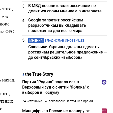
В МВД посоветовали россиянам не
3
 того,
делиться своим мнением в интернете
 тем
Google запретит российским
4
также
разработчикам выкладывать
приложения для всего мира
на ФРС
5
МНЕНИЯ
ВЛАДИСЛАВ ИНОЗЕМЦЕВ
Союзники Украины должны сделать
россиянам решительное предложение —
до сентябрьских «выборов»
 назад.
того,
оятных
 и