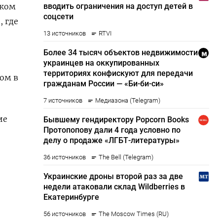
ском
, где
том в
ие