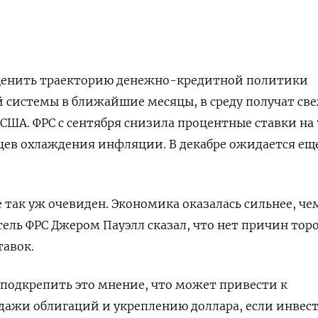
ценить траекторию денежно-кредитной политики
 системы в ближайшие месяцы, в среду получат св
ША. ФРС с сентября снизила процентные ставки на 7
цев охлаждения инфляции. В декабре ожидается ещ
 так уж очевиден. Экономика оказалась сильнее, че
тель ФРС Джером Пауэлл сказал, что нет причин тор
тавок.
подкрепить это мнение, что может привести к
дажи облигаций и укреплению доллара, если инвес