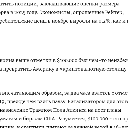
ратить позиции, закладывающие оценки размера
рва в 2025 году. Экономисты, опрошенные Рейтер,
ебительские цены в ноябре выросли на 0,2%, как и 
коина выше отметки в $100.000 был чем-то неизб
а превратить Америку в «криптовалютную столицу
а впечатляющим образом, за два часа взлетев с отм
19, прежде чем взять паузу. Катализатором для этог
назначение Трампом Пола Аткинса на пост главы
магам и биржам США. Разумеется, $100.000 - это п
нники, и скептики считают ее важной вехой в 16-л