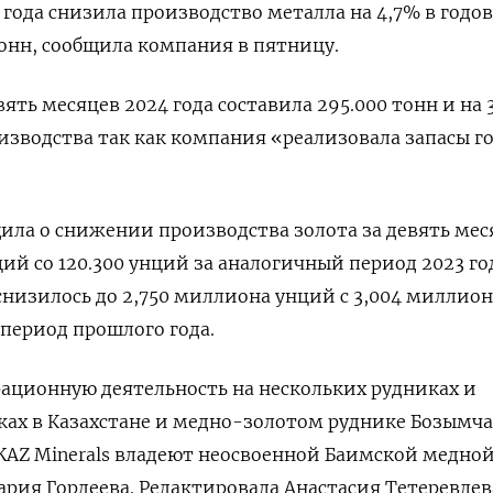
 года снизила производство металла на 4,7% в годо
тонн, сообщила компания в пятницу.
ять месяцев 2024 года составила 295.000 тонн и на
зводства так как компания «реализовала запасы г
ла о снижении производства золота за девять мес
нций со 120.300 унций за аналогичный период 2023 го
снизилось до 2,750 миллиона унций с 3,004 миллион
период прошлого года.
ерационную деятельность на нескольких рудниках и
ах в Казахстане и медно-золотом руднике Бозымча
KAZ Minerals владеют неосвоенной Баимской медно
ария Гордеева. Редактировала Анастасия Тетеревлев