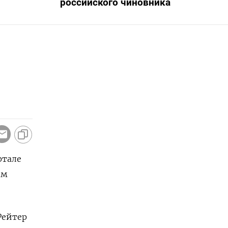
российского чиновника
ртале
ом
Рейтер