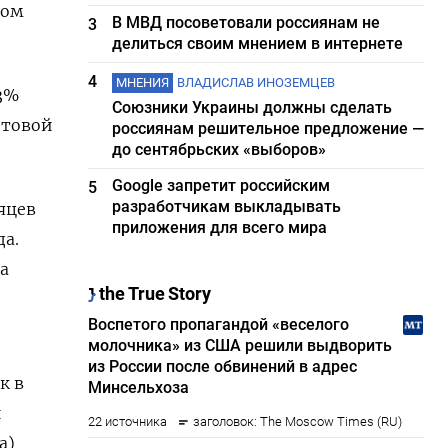
вом
В МВД посоветовали россиянам не
3
делиться своим мнением в интернете
4
МНЕНИЯ
ВЛАДИСЛАВ ИНОЗЕМЦЕВ
 3%
Союзники Украины должны сделать
отовой
россиянам решительное предложение —
до сентябрьских «выборов»
Google запретит российским
5
разработчикам выкладывать
яцев
приложения для всего мира
да.
а
к в
й
а)