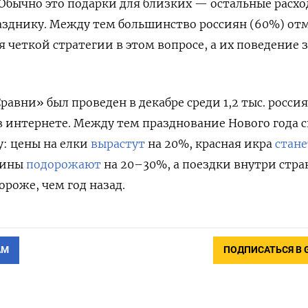
. Обычно это подарки для близких — остальные расх
азднику. Между тем большинство россиян (60%) от
 четкой стратегии в этом вопросе, а их поведение 
авни» был проведен в декабре среди 1,2 тыс. росси
 интернете. Между тем празднование Нового года 
у: цены на елки
вырастут
на 20%, красная икра
стане
рины
подорожают
на 20–30%, а поездки внутри стр
роже, чем год назад.
АМ
ПОДПИСАТЬСЯ В 