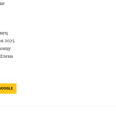
ше
онец
ля 2025
концу
(Елена
GOOGLE