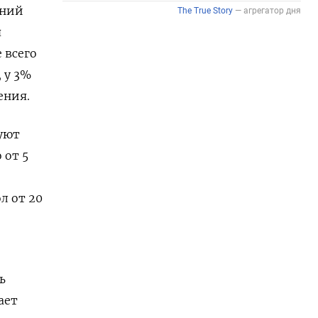
дний
я
 всего
 у 3%
ения.
руют
 от 5
л от 20
ь
ает