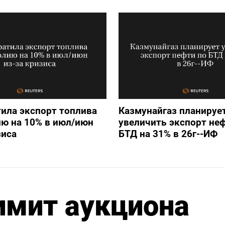
ила экспорт топлива
Казмунайгаз планируе
ю на 10% в июл/июн
увеличить экспорт не
зиса
БТД на 31% в 26г--ИФ
имит аукциона