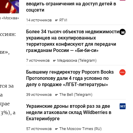
о «Москва»
ссиян:
ни»,
ся за
а
крае
3%), а