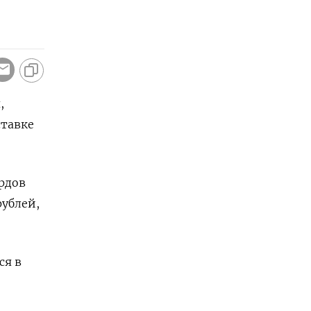
,
ставке
рдов
рублей,
ся в