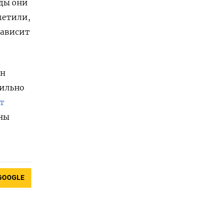
оды они
метили,
зависит
ян
сильно
т
аны
GOOGLE