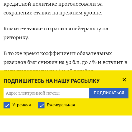
кредитной политике проголосовали за
сохранение ставки на прежнем уровне.
Комитет также сохранил «нейтральную»
риторику.
В то же время коэффициент обязательных
резервов был снижен на 50 б.п. до 4% и вступит в
силу двумя этапами 14 и 28 декабря.
ПОДПИШИТЕСЬ НА НАШУ РАССЫЛКУ
Понижение позволит влить в банковскую
ПОДПИСАТЬСЯ
систему 1,16 триллиона рупий ($13,72
миллиарда) и снизить рыночные процентные
Утренняя
Еженедельная
ставки.
Индийская рупия к 08:47 МСК укрепилась на 0,1%