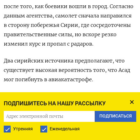
после того, как боевики вошли в город. Согласно
данным агентства, самолет сначала направился
в сторону побережья Сирии, где сосредоточены
правительственные силы, но вскоре резко
изменил курс и пропал с радаров.
Два сирийских источника предполагают, что
существует высокая вероятность того, что Асад
мог погибнуть в авиакатастрофе.
«Он исчез с радаров, возможно, транспондер был
ПОДПИШИТЕСЬ НА НАШУ РАССЫЛКУ
выключен, но я считаю более вероятным, что
самолет был сбит…», — пояснил собеседник
ПОДПИСАТЬСЯ
агентства.
Утренняя
Еженедельная