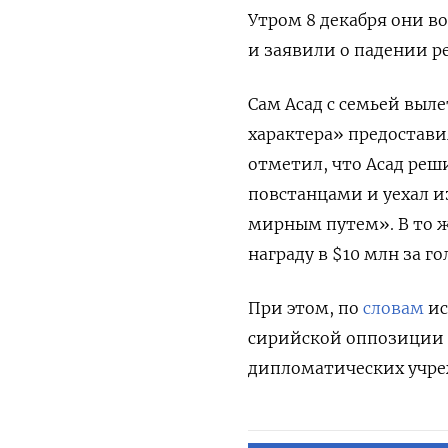
Утром 8 декабря они в
и заявили о падении р
Сам Асад с семьей выл
характера» предостав
отметил, что Асад реш
повстанцами и уехал и
мирным путем». В то ж
награду в $10 млн за г
При этом, по
словам
ис
сирийской оппозиции г
дипломатических учре