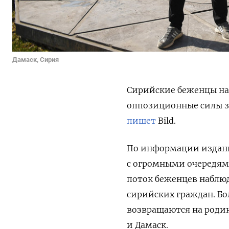
Дамаск, Сирия
Сирийские беженцы нач
оппозиционные силы за
пишет
Bild.
По информации издани
с огромными очередям
поток беженцев наблюд
сирийских граждан. Б
возвращаются на роди
и Дамаск.