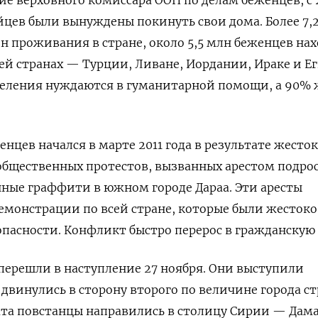
ийцев были вынуждены покинуть свои дома. Более 7,
н проживания в стране, около 5,5 млн беженцев на
ией странах — Турции, Ливане, Иордании, Ираке и Ег
селения нуждаются в гуманитарной помощи, а 90%
нцев начался в марте 2011 года в результате жесто
общественных протестов, вызванных арестом подро
ные граффити в южном городе Дараа. Эти аресты
емонстрации по всей стране, которые были жестоко
пасности. Конфликт быстро перерос в гражданскую 
ерешли в наступление 27 ноября. Они выступили
двинулись в сторону второго по величине города с
вата повстанцы направились в столицу Сирии — Дама