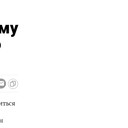
ему
о
иться
ан