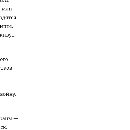
2 млн
ходятся
ипте.
 живут
кого
стков
войну.
траны —
ск.