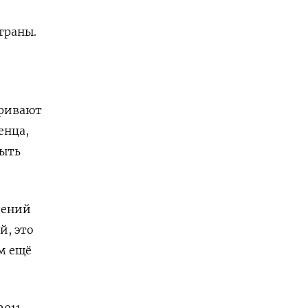
траны.
тривают
енца,
быть
лений
й, это
м ещё
2011