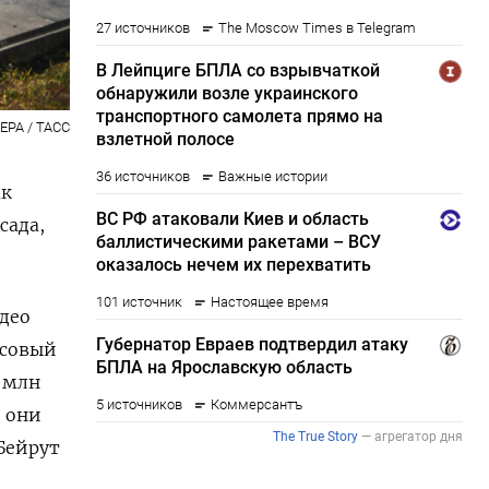
 EPA / ТАСС
ак
сада,
део
ссовый
5 млн
 они
Бейрут