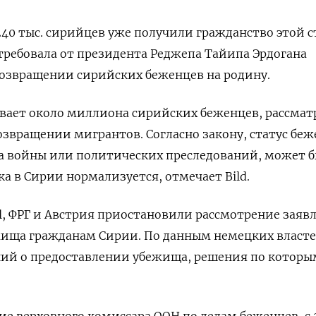
240 тыс. сирийцев уже получили гражданство этой с
требовала от президента Реджепа Тайипа Эрдогана
возвращении сирийских беженцев на родину.
ивает около миллиона сирийских беженцев, рассма
звращении мигрантов. Согласно закону, статус беж
а войны или политических преследований, может 
ка в Сирии нормализуется, отмечает Bild.
l, ФРГ и Австрия приостановили рассмотрение заяв
жища гражданам Сирии. По данным немецких власте
ений о предоставлении убежища, решения по которы
е верховного комиссара ООН по делам беженцев, с 