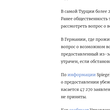
В самой Турции более 
Ранее общественность 
рассмотреть вопрос о 
В Германии, где прож
вопрос о возможном во
предоставленный из-з
утрачен, если обстанов
По
информации
Spiege
о предоставлении убе
касается 47 270 заявл
не приняты.
Как
сообщает
Управлени