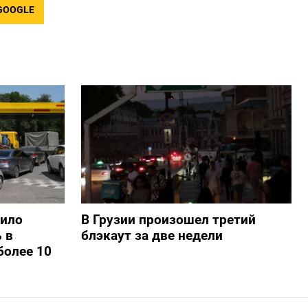
GOOGLE
шило
В Грузии произошел третий
 в
блэкаут за две недели
более 10