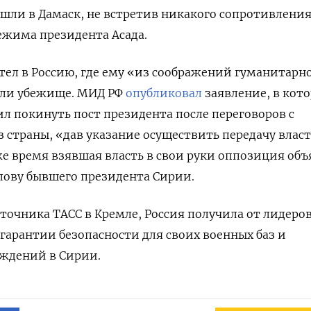
ошли в Дамаск, не встретив никакого сопротивления
ежима президента Асада.
етел в Россию, где ему «из соображений гуманитарн
или убежище. МИД РФ
опубликовал
заявление, в кот
ил покинуть пост президента после переговоров с
з страны, «дав указание осуществить передачу влас
е время взявшая власть в свои руки оппозиция об
олову бывшего президента Сирии.
точника ТАСС в Кремле, Россия получила от лидеро
арантии безопасности для своих военных баз и
ждений в Сирии.