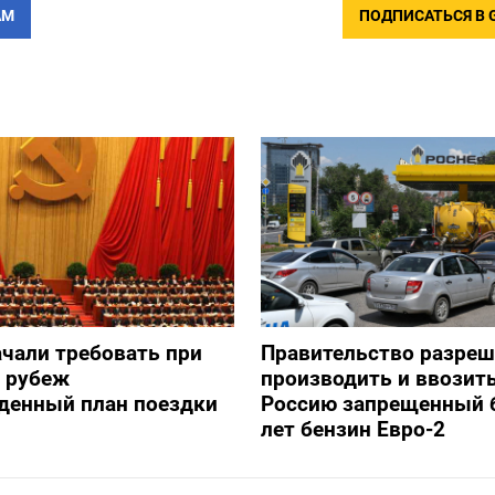
АМ
ПОДПИСАТЬСЯ В 
ачали требовать при
Правительство разре
а рубеж
производить и ввозить
денный план поездки
Россию запрещенный 
лет бензин Евро-2