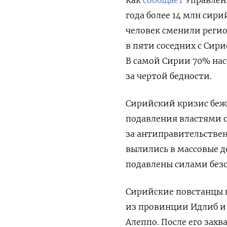
года более 14 млн сир
человек сменили регио
в пяти соседних с Сир
В самой Сирии 70% на
за чертой бедности.
Сирийский кризис беже
подавления властями 
за антиправительствен
вылились в массовые д
подавлены силами безо
Сирийские повстанцы п
из провинции Идлиб и 
Алеппо. После его зах