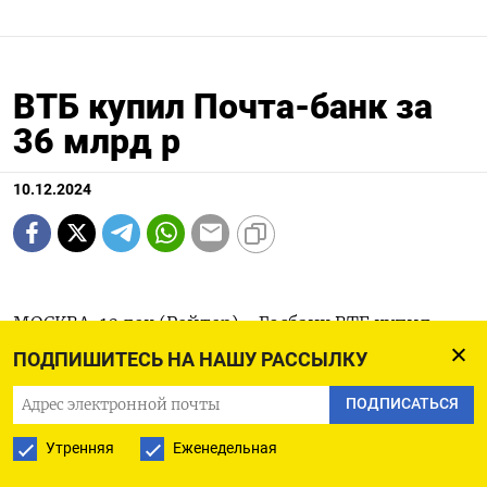
ВТБ купил Почта-банк за
36 млрд р
10.12.2024
МОСКВА, 10 дек (Рейтер) - Госбанк ВТБ купил
Почта-банк за 36 миллиардов рублей, сказал
ПОДПИШИТЕСЬ НА НАШУ РАССЫЛКУ
министр цифрового развития РФ Максут
ПОДПИСАТЬСЯ
Шадаев, выступая во вторник в Совете
Утренняя
Еженедельная
Федерации.