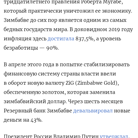
тридцатилетнего правления Роберта Мугабе,
который практически уничтожил ее экономику.
Зимбабве до сих пор является одним из самых
бедных государств мира. В доковидном 2019 году
инфляция здесь
достигала
837,5%, а уровень
безработицы — 90%.
В апреле этого года в попытке стабилизировать
финансовую систему страны власти ввели
в оборот новую валюту ZiG (Zimbabwe Gold),
обеспеченную золотом, которая заменила
зимбабвийский доллар. Через шесть месяцев
Резервный банк Зимбабве
девальвировал
новые
деньги на 43%.
Президент России Владимир Путин
утверждал
,