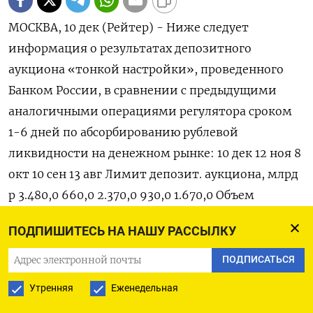
МОСКВА, 10 дек (Рейтер) - Ниже следует
информация о результатах депозитного
аукциона «тонкой настройки», проведенного
Банком России, в сравнении с предыдущими
аналогичными операциями регулятора сроком
1-6 дней по абсорбированию рублевой
ликвидности на денежном рынке: 10 дек 12 ноя 8
окт 10 сен 13 авг Лимит депозит. аукциона, млрд
р 3.480,0 660,0 2.370,0 930,0 1.670,0 Объем
предложения, млрд р 2.122,3 423,3 1.985,6 2.162,9
ПОДПИШИТЕСЬ НА НАШУ РАССЫЛКУ
782,1 Объем сделок, млрд р 2.122,3 423,3 1.986,6
930,0 782,1 Ставка отсечения, % 21,00 21,00 19,00
ПОДПИСАТЬСЯ
17,84 18,00 Срвзв. ставка, % 20,94 20,83 18,88 17,77
Утренняя
Еженедельная
17,93 Мин. ставка предложения, % 20,65 20,70