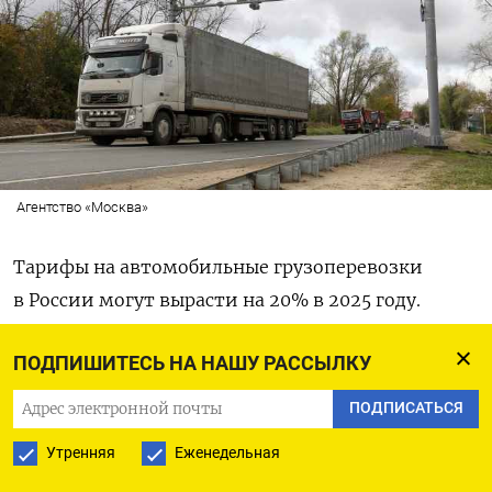
Агентство «Москва»
Тарифы на автомобильные грузоперевозки
в России могут вырасти на 20% в 2025 году.
Об этом пишет
Forbes
со ссылкой на прогноз,
ПОДПИШИТЕСЬ НА НАШУ РАССЫЛКУ
содержащийся в обзоре, подготовленном
комитетом по транспортной логистике
ПОДПИСАТЬСЯ
«Деловой России» и ассоциацией «АвтоГрузЭкс»
Утренняя
Еженедельная
при участии транспортных компаний Dentro