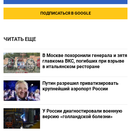
ПОДПИСАТЬСЯ В GOOGLE
ЧИТАТЬ ЕЩЕ
В Москве похоронили генерала и зятя
главкома ВКС, погибших при взрыве
в итальянском ресторане
Путин разрешил приватизировать
крупнейший аэропорт России
У России диагностировали военную
версию «голландской болезни»