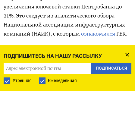
увеличения ключевой ставки Центробанка до
21%. Это следует из аналитического обзора
Национальной ассоциации инфраструктурных
компаний (НАИК), с которым
ознакомился
РБК.
В организации отмечают, что с 2024 года
ПОДПИШИТЕСЬ НА НАШУ РАССЫЛКУ
наблюдается тенденция к значительному
снижению объемов дорожно-строительных
ПОДПИСАТЬСЯ
работ, которая станет «особо острой» в 2025 году
Утренняя
Еженедельная
после сдачи участков трасс М-4 и М-12. В
частности, контракты на строительство
объектов на сумму от 5 млрд руб. и выше уже
были перенесены на последующие годы.
В результате совокупная выручка компаний по