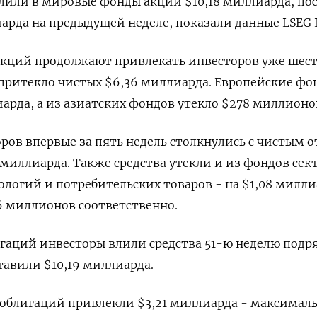
лили в мировые фонды акций $10,18 миллиарда, по
арда на предыдущей неделе, показали данные LSEG L
кций продолжают привлекать инвесторов уже шес
 притекло чистых $6,36 миллиарда. Европейские фо
арда, а из азиатских фондов утекло $278 миллионо
ров впервые за пять недель столкнулись с чистым 
 миллиарда. Также средства утекли и из фондов сек
ологий и потребительских товаров - на $1,08 милли
6 миллионов соответственно.
аций инвесторы влили средства 51-ю неделю подря
тавили $10,19 миллиарда.
облигаций привлекли $3,21 миллиарда - максимал