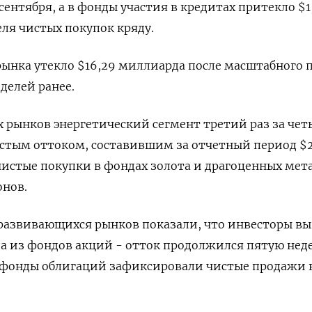
сентября, а в фонды участия в кредитах притекло $1
еля чистых покупок кряду.
ынка утекло $16,29 миллиарда после масштабного 
делей ранее.
 рынков энергетический сегмент третий раз за чет
истым оттоком, составившим за отчетный период $
истые покупки в фондах золота и драгоценных мет
онов.
 развивающихся рынков показали, что инвесторы в
а из фондов акций - отток продолжился пятую нед
к фонды облигаций зафиксировали чистые продажи в