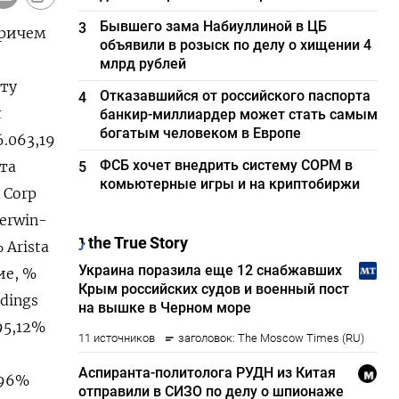
Бывшего зама Набиуллиной в ЦБ
3
причем
объявили в розыск по делу о хищении 4
млрд рублей
сту
Отказавшийся от российского паспорта
4
л
банкир-миллиардер может стать самым
богатым человеком в Европе
.063,19​
ФСБ хочет внедрить систему СОРМ в
ста
5
комьютерные игры и на криптобиржи
 Corp
erwin-
 Arista
ие, %
dings
95,12%
,96%