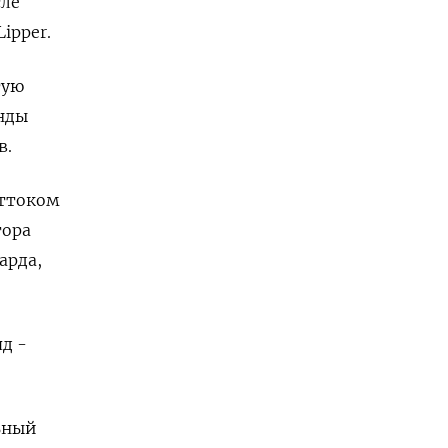
сле
ipper.
тую
нды
в.
оттоком
тора
арда,
д -
ьный