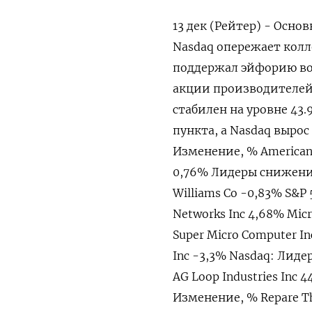
13 дек (Рейтер) - Осн
Nasdaq опережает кол
поддержал эйфорию вок
акции производителей 
стабилен на уровне 43.9
пункта, а Nasdaq вырос
Изменение, % American E
0,76% Лидеры снижения
Williams Co -0,83% S&P
Networks Inc 4,68% Mic
Super Micro Computer I
Inc -3,3% Nasdaq: Лиде
AG Loop Industries Inc
Изменение, % Repare The