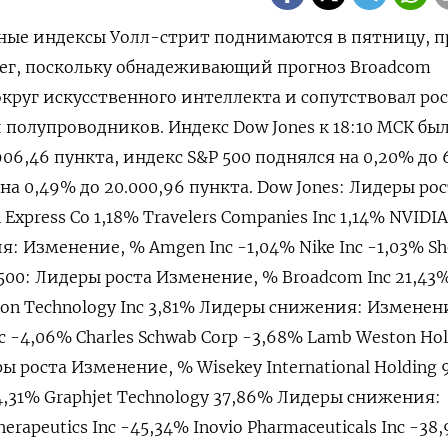
овные индексы Уолл-стрит поднимаются в пятницу, 
лег, поскольку обнадеживающий прогноз Broadcom
руг искусственного интеллекта и сопутствовал ро
полупроводников. Индекс Dow Jones к 18:10 МСК бы
06,46 пункта, индекс S&P 500 поднялся на 0,20% до 6
 на 0,49% до 20.000,96 пункта. Dow Jones: Лидеры ро
xpress Co 1,18% Travelers Companies Inc 1,14% NVIDIA
: Изменение, % Amgen Inc -1,04% Nike Inc -1,03% Sh
 500: Лидеры роста Изменение, % Broadcom Inc 21,43%
ron Technology Inc 3,81% Лидеры снижения: Изменен
nc -4,06% Charles Schwab Corp -3,68% Lamb Weston Hol
ры роста Изменение, % Wisekey International Holding 
 44,31% Graphjet Technology 37,86% Лидеры снижения:
rapeutics Inc -45,34% Inovio Pharmaceuticals Inc -38