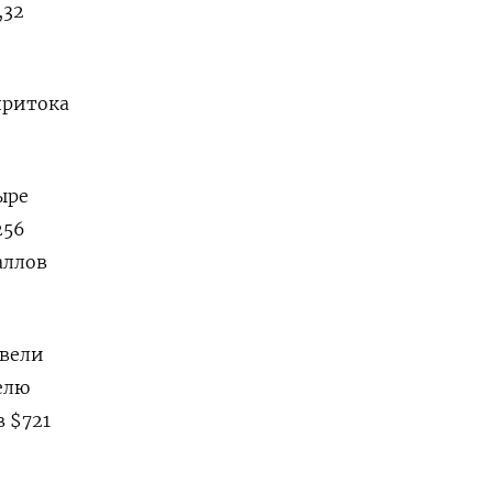
,32
притока
ыре
256
аллов
ывели
елю
 $721