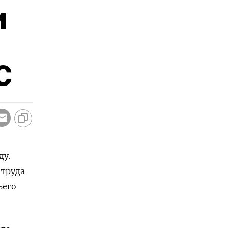
и
С
ду.
 труда
ьего