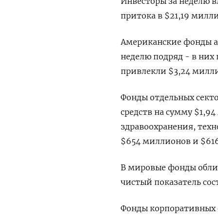
Инвесторы за неделю в
притока в $21,19 милли
Американские фонды а
неделю подряд - в них
привлекли $3,24 милли
Фонды отдельных секто
средств на сумму $1,94
здравоохранения, техн
$654 миллионов и $61
В мировые фонды облиг
чистый показатель сос
Фонды корпоративных 