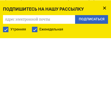
данным LSEG.
ПОДПИШИТЕСЬ НА НАШУ РАССЫЛКУ
Спрос на газ для отопления снизился на 358
ПОДПИСАТЬСЯ
гигаватт-часов в сутки, в то время как спрос на
Утренняя
Еженедельная
газ для производства электроэнергии снизился
на 496 гигаватт-часов в сутки, показали данные
LSEG.
«Дополнительную поддержку медведям
оказывает предложение. Потоки газа из
Норвегии выросли на 13 миллионов кубометров
в сутки, а отгрузка СПГ увеличилась на 344
гигаватт-часов в сутки», - сказал аналитик LSEG
Тимоти Крамп.