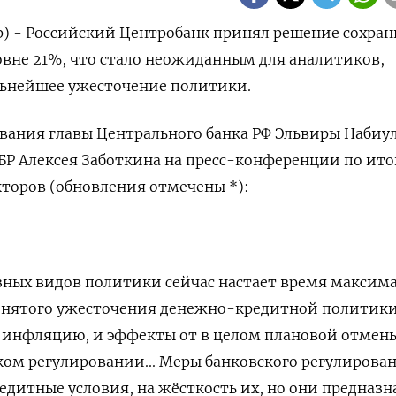
р) - Российский Центробанк принял решение сохран
овне 21%, что стало неожиданным для аналитиков,
ьнейшее ужесточение политики.
вания главы Центрального банка РФ Эльвиры Набиу
БР Алексея Заботкина на пресс-конференции по ит
кторов (обновления отмечены *):
разных видов политики сейчас настает время максим
инятого ужесточения денежно-кредитной политики
а инфляцию, и эффекты от в целом плановой отмен
ком регулировании... Меры банковского регулирова
дитные условия, на жёсткость их, но они предназ