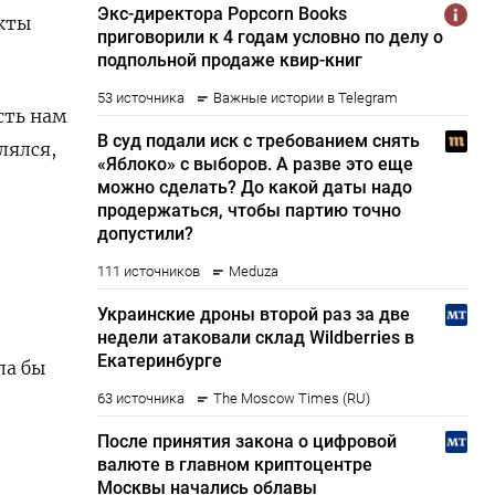
кты
сть нам
лялся,
ла бы