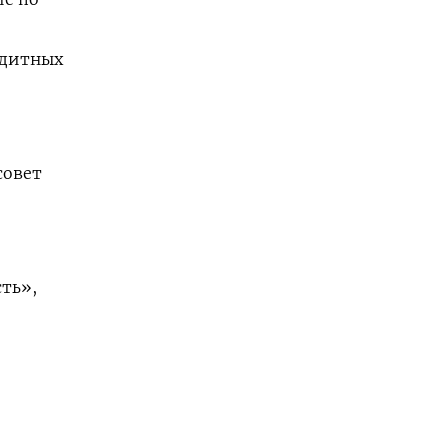
едитных
совет
ть»,