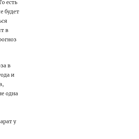
То есть
е будет
ься
т в
рогноз
за в
года и
в,
не одна
арат у