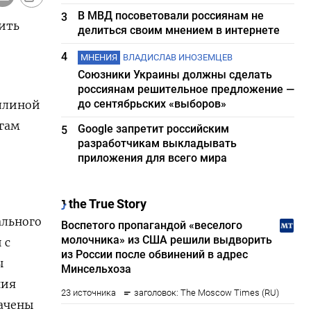
В МВД посоветовали россиянам не
3
ить
делиться своим мнением в интернете
4
МНЕНИЯ
ВЛАДИСЛАВ ИНОЗЕМЦЕВ
Союзники Украины должны сделать
россиянам решительное предложение —
до сентябрьских «выборов»
ллиной
огам
Google запретит российским
5
разработчикам выкладывать
приложения для всего мира
ального
 с
ы
ния
начены