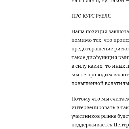
наш план B, ну, такой 
ПРО КУРС РУБЛЯ
Наша позиция заключае
помимо тех, что проис
предотвращение риско
такое дисфункция рынк
в силу каких-то иных 
мы не проводим валютн
повышенной волатильн
Потому что мы считаем
интервенировать в та
участников рынка буде
поддерживается Центра