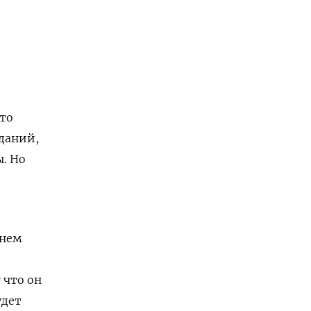
то
даний,
. Но
з
чнем
 что он
удет