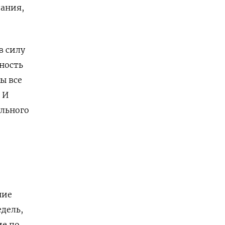
дания,
в силу
ность
ы все
 И
ального
ние
едель,
ие по