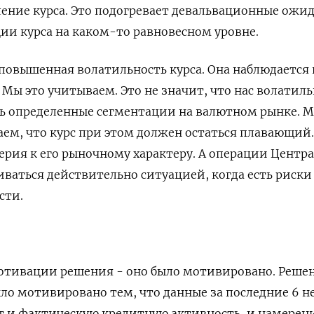
ение курса. Это подогревает девальвационные ожи
ии курса на каком-то равновесном уровне.
т повышенная волатильность курса. Она наблюдается 
Мы это учитываем. Это не значит, что нас волатиль
сть определенные сегментации на валютном рынке. М
аем, что курс при этом должен остаться плавающий.
верия к его рыночному характеру. А операции Центр
ваться действительно ситуацией, когда есть риски
сти.
мотивации решения - оно было мотивировано. Реше
ыло мотивировано тем, что данные за последние 6 н
т и фактическую кредитную активность, и намерен