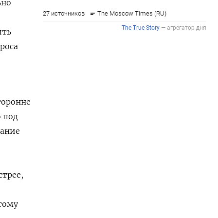
ьно
ить
роса
торонне
 под
вание
стрее,
тому