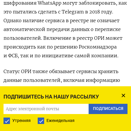
шифрования WhatsApp могут заблокировать, как
это пытались сделать с Telegram в 2018 году.
Однако наличие сервиса в реестре не означает
автоматической передачи данных о переписке
пользователей. Включение в реестр ОРИ может
происходить как по решению Роскомнадзора
и ФСБ, так и по инициативе самой компании.
Статус ОРИ также обязывает сервисы хранить
данные пользователей, включая информацию
об их действиях, переписке, фото, аудио-
ПОДПИШИТЕСЬ НА НАШУ РАССЫЛКУ
и видеозвонках. Эти данные должны
передаваться в ФСБ по запросу, а постоянный
ПОДПИСАТЬСЯ
доступ к информации обеспечивается
Утренняя
Еженедельная
с помощью специального оборудования, которое