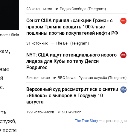
ore / flickr
кам,
нные
ей
е.
ить
служб,
 после