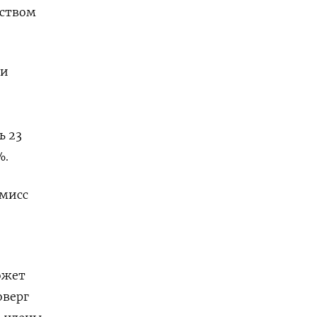
дством
ти
ь 23
%.
омисс
ожет
оверг