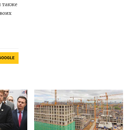
п также
воих
GOOGLE