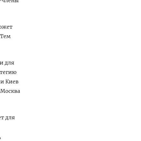
ы-члены
может
 Тем
и для
атегию
ли Киев
 Москва
ет для
,