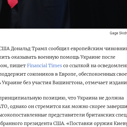
Gage Skidm
США Дональд Трамп сообщил европейским чиновни
жить оказывать военную помощь Украине после
дом, пишет
Financial Times
со ссылкой на осведомле
поддержит союзников в Европе, обеспокоенных сво
 Украине без участия Вашингтона, отмечает издани
 принципиальную позицию, что Украина не должна
ТО, однако он стремится как можно скорее заверш
высокопоставленные представители британских спец
бранного президента США. «Поставки оружия Киеву