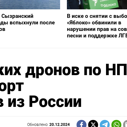
и Сызранский
В иске о снятии с выб
оды вспыхнули после
«Яблоко» обвинили в
ов
нарушении прав на со
песни и поддержке ЛГ
их дронов по Н
орт
 из России
Обновлено:
20.12.2024