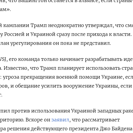
ив, что Вашингтон останется в альянсе, если стран
там».
й кампании Трамп неоднократно утверждал, что с
 Россией и Украиной сразу после прихода к власти.
лан урегулирования он пока не представил.
SJ, его команда только начинает разрабатывать иде
 Известно, что Трамп планирует использовать стр
: угроза прекращения военной помощи Украине, ес
ров, и обещание усилить вооружение Украины, если
.
упил против использования Украиной западных рак
рриторию. Вскоре он
заявил
, что рассматривает
ра решения действующего президента Джо Байдена