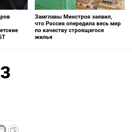
оров
Замглавы Минстроя заявил,
что Россия опередила весь мир
ветские
по качеству строящегося
БТ
жилья
ПЗ