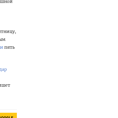
душной
ятницу,
ным
ли
пять
дар
пишет
GOOGLE