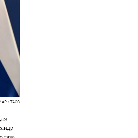
/ AP / ТАСС
для
сандр
о газа