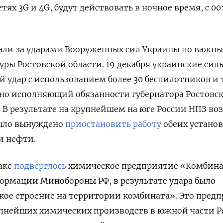
тях 3G и 4G, будут действовать в ночное время, с 00
али за ударами Вооруженных сил Украины по важн
ры Ростовской области. 19 декабря украинские сил
 удар с использованием более 30 беспилотников и 
нно исполняющий обязанности губернатора Ростовс
 В результате на крупнейшем на юге России НПЗ во
было вынуждено
приостановить работу
обеих устано
и нефти.
таке
подверглось
химическое предприятие «Комбин
ормации Минобороны РФ, в результате удара было
кое строение на территории комбината». Это пред
упнейших химических производств в южной части Р