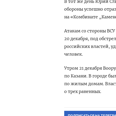
В тот же день Юрий Сл
обороны успешно отраз
на «Комбинате „Каменс
Атакам со стороны ВСУ 
20 декабря, под обстр
российских властей, у
человек.
Утром 21 декабря Воо
по Казани. В городе б
по жилым домам. Влас
о трех раненных.
ПОДПИСАТЬСЯ НА ТЕЛЕГР