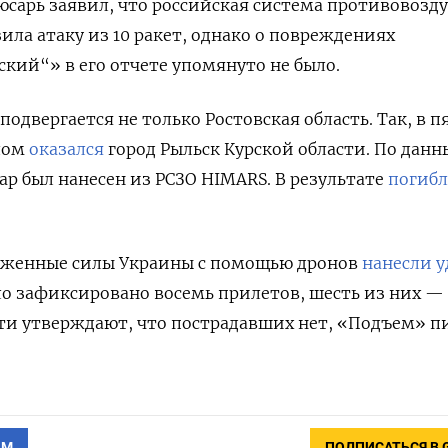
юсарь заявил, что российская система противовоз
ила атаку из 10 ракет, однако о повреждениях
кий“» в его отчете упомянуто не было.
подвергается не только Ростовская область. Так, в п
елом
оказался
город Рыльск Курской области. По дан
дар был нанесен
из РСЗО HIMARS. В результате
погиб
руженные силы Украины с помощью дронов
нанесли у
ыло зафиксировано восемь прилетов, шесть из них —
ти утверждают, что пострадавших нет, «Подъем» 
АМ
ПОДПИСАТЬСЯ В 