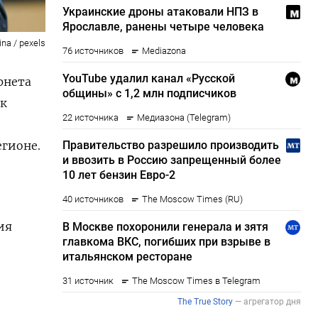
ina / pexels
рнета
ак
гионе.
ия