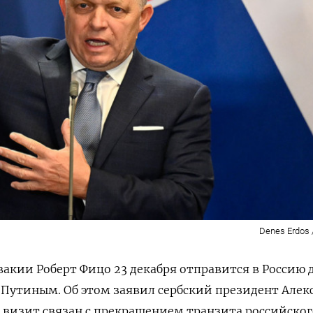
Denes Erdos 
кии Роберт Фицо 23 декабря отправится в Россию 
Путиным. Об этом заявил сербский президент Алек
о визит связан с прекращением транзита российског