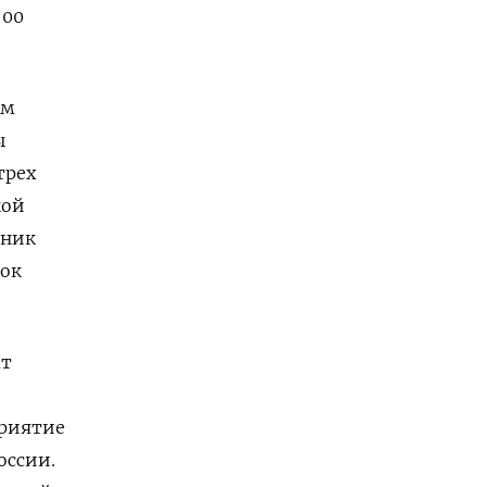
:00
ым
ы
трех
кой
зник
вок
ат
приятие
оссии.