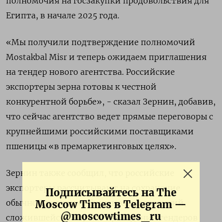
полномочия на госзакупки продовольствия для
Египта, в начале 2025 года.
«Мы получили подтверждение полномочий
Mostakbal Misr и теперь ожидаем приглашения
на тендер нового агентства. Российские
экспортеры зерна готовы к честной
конкурентной борьбе», - сказал Зернин, добавив,
что сейчас агентство ведет прямые переговоры с
крупнейшими российскими поставщиками
пшеницы «в премаркетинговых целях».
Зернин также сообщил, что российские
экспортеры рассчитывают на сохранение
Подписывайтесь на The
обычной практики финансовых гарантий,
Moscow Times в Telegram —
@moscowtimes_ru
сложившейся за время проведения тендеров