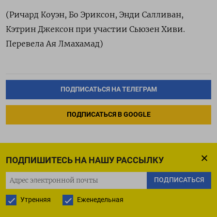
(Ричард Коуэн, Бо Эриксон, Энди Салливан,
Кэтрин Джексон при участии Сьюзен Хиви.
Перевела Ая Лмахамад)
ПОДПИСАТЬСЯ НА ТЕЛЕГРАМ
ПОДПИСАТЬСЯ В GOOGLE
ПОДПИШИТЕСЬ НА НАШУ РАССЫЛКУ
Спекулянты снизили
ПОДПИСАТЬСЯ
нетто-шорт в евро, ставки
Утренняя
Еженедельная
против иены -- CFTC